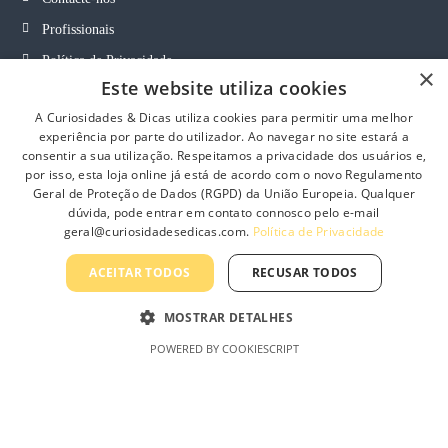
Profissionais
Política de Privacidade
×
Este website utiliza cookies
Termos e Condições Gerais
A Curiosidades & Dicas utiliza cookies para permitir uma melhor
Termos e Condições de Revenda
experiência por parte do utilizador. Ao navegar no site estará a
Livro de Reclamações On-Line
consentir a sua utilização. Respeitamos a privacidade dos usuários e,
por isso, esta loja online já está de acordo com o novo Regulamento
Geral de Proteção de Dados (RGPD) da União Europeia. Qualquer
dúvida, pode entrar em contato connosco pelo e-mail
geral@curiosidadesedicas.com.
Política de Privacidade
Curiosidades & Dicas, Lda
ACEITAR TODOS
RECUSAR TODOS
MOSTRAR DETALHES
POWERED BY COOKIESCRIPT