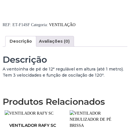
a
n
t
i
REF:
ET-F14SF
Categoria:
VENTILAÇÃO
d
a
Descrição
Avaliações (0)
d
e
d
Descrição
e
V
A ventoinha de pé de 12″ regulável em altura (até 1 metro).
E
Tem 3 velocidades e função de oscilação de 120º.
N
T
O
I
Produtos Relacionados
N
H
A
D
VENTILADOR RAFY SC
E