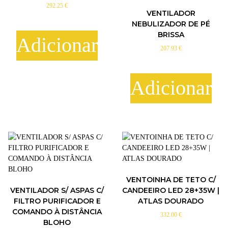
P
292.25
€
VENTILADOR
É
NEBULIZADOR DE PÉ
1
BRISSA
2
Adicionar
″
207.93
€
3
V
E
Adicionar
L
O
C
I
D
A
D
E
S
VENTOINHA DE TETO C/
3
VENTILADOR S/ ASPAS C/
CANDEEIRO LED 28+35W |
5
FILTRO PURIFICADOR E
ATLAS DOURADO
W
COMANDO À DISTÂNCIA
332.00
€
BLOHO