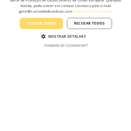
Geral de Proteção de Dados (RGPD) da União Europeia. Qualquer
r
Filtrar
dúvida, pode entrar em contato connosco pelo e-mail
ç
e
geral@curiosidadesedicas.com.
Política de Privacidade
o
ç
ACEITAR TODOS
RECUSAR TODOS
m
o
í
m
MOSTRAR DETALHES
n
á
POWERED BY COOKIESCRIPT
i
x
AmaroLED – Uma Marca Curiosidades &
m
i
Dicas, Lda
o
m
o