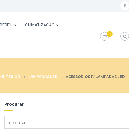
f
a
c
 PERFIL
CLIMATIZAÇÃO
e
0
b
o
o
k
 INTERIOR
LÂMPADAS LED
ACESSÓRIOS P/ LÂMPADAS LED
Procurar