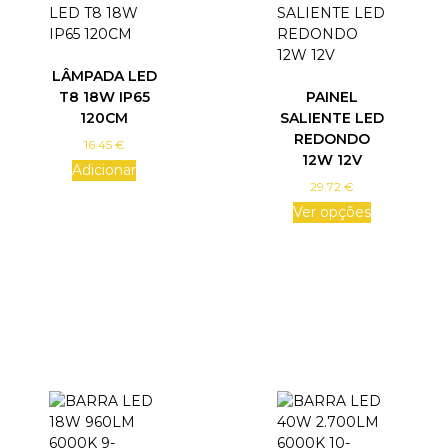
LÂMPADA LED
T8 18W IP65
PAINEL
120CM
SALIENTE LED
REDONDO
16.45
€
12W 12V
Adicionar
29.72
€
Ver opções
T
h
i
s
p
r
o
d
u
c
t