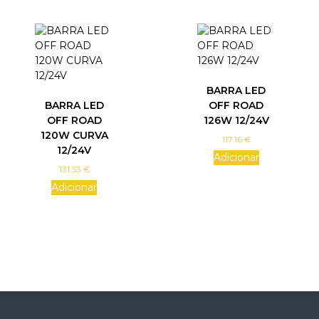
n
t
h
e
p
r
BARRA LED
o
BARRA LED
OFF ROAD
d
OFF ROAD
126W 12/24V
u
120W CURVA
c
117.16
€
12/24V
t
Adicionar
p
131.53
€
a
Adicionar
g
e