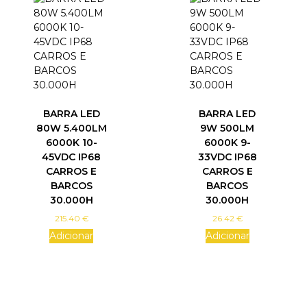
h
e
o
p
t
i
o
n
BARRA LED
BARRA LED
s
80W 5.400LM
9W 500LM
m
6000K 10-
6000K 9-
a
45VDC IP68
33VDC IP68
y
CARROS E
CARROS E
b
BARCOS
BARCOS
e
30.000H
30.000H
c
215.40
€
26.42
€
h
Adicionar
Adicionar
o
s
e
n
o