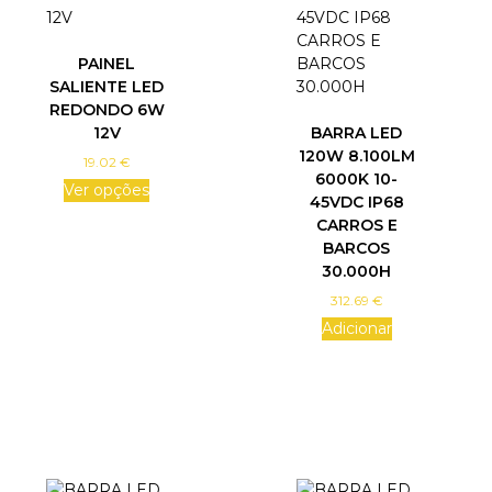
PAINEL
SALIENTE LED
REDONDO 6W
12V
BARRA LED
120W 8.100LM
19.02
€
6000K 10-
Ver opções
45VDC IP68
T
CARROS E
h
BARCOS
i
30.000H
s
312.69
€
p
r
Adicionar
o
d
u
c
t
h
a