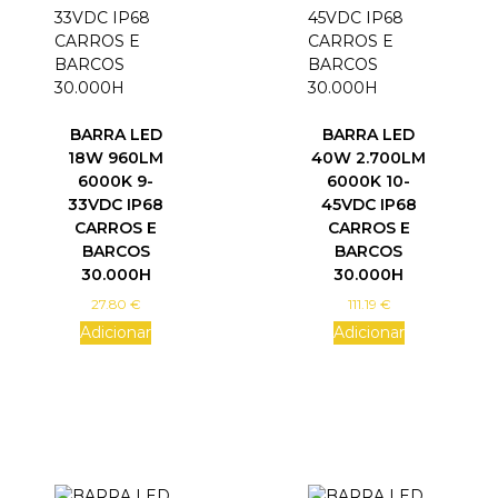
h
a
s
m
u
l
BARRA LED
BARRA LED
t
18W 960LM
40W 2.700LM
i
6000K 9-
6000K 10-
p
33VDC IP68
45VDC IP68
l
CARROS E
CARROS E
e
BARCOS
BARCOS
v
30.000H
30.000H
a
27.80
€
111.19
€
r
Adicionar
Adicionar
i
a
n
t
s
.
T