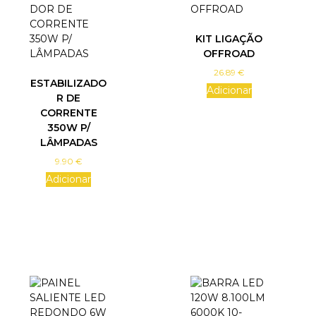
KIT LIGAÇÃO
OFFROAD
26.89
€
ESTABILIZADO
Adicionar
R DE
CORRENTE
350W P/
LÂMPADAS
9.90
€
Adicionar