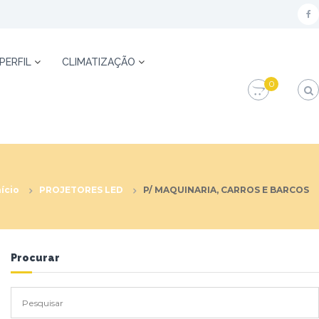
f
a
c
 PERFIL
CLIMATIZAÇÃO
e
0
b
o
o
k
nício
PROJETORES LED
P/ MAQUINARIA, CARROS E BARCOS
Procurar