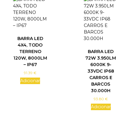
s
m
u
l
t
i
BARRA LED
p
4X4, TODO
l
TERRENO
BARRA LED
e
120W, 8000LM
72W 3.950LM
v
– IP67
6000K 9-
a
33VDC IP68
91.39
€
r
CARROS E
Adicionar
i
BARCOS
a
30.000H
n
93.80
€
t
Adicionar
s
.
T
h
e