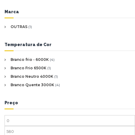
Marca
OUTRAS
(1)
Temperatura de Cor
Branco frio - 6000K
(4)
Branco Frio 6500K
(1)
Branco Neutro 4000K
(1)
Branco Quente 3000K
(4)
Preço
P
r
P