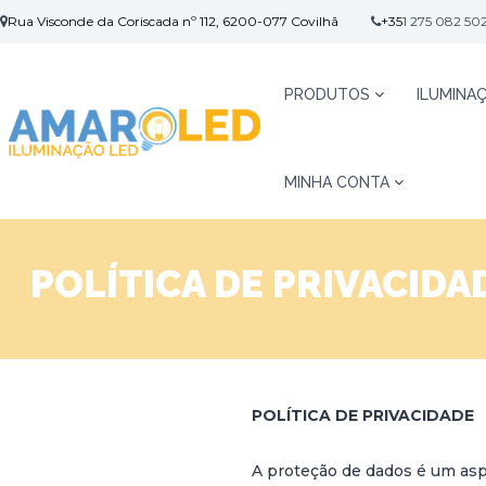
S
Rua Visconde da Coriscada nº 112, 6200-077 Covilhã
+35
1 275 082 50
k
i
p
A
I
PRODUTOS
ILUMINAÇ
t
M
l
o
u
A
c
m
R
o
i
MINHA CONTA
O
n
n
t
L
a
e
E
ç
n
D
POLÍTICA DE PRIVACIDA
ã
t
o
L
E
D
POLÍTICA DE PRIVACIDADE
A proteção de dados é um asp