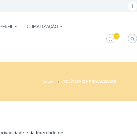
f
a
c
 PERFIL
CLIMATIZAÇÃO
e
0
b
o
o
k
Início
POLÍTICA DE PRIVACIDADE
rivacidade e da liberdade de