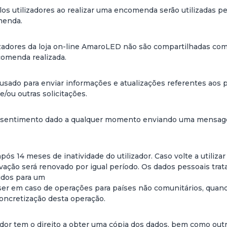
os utilizadores ao realizar uma encomenda serão utilizadas p
menda.
izadores da loja on-line AmaroLED não são compartilhadas com
comenda realizada.
usado para enviar informações e atualizações referentes aos pe
/ou outras solicitações.
consentimento dado a qualquer momento enviando uma mensage
s 14 meses de inatividade do utilizador. Caso volte a utilizar 
ção será renovado por igual período. Os dados pessoais trata
idos para um
 ser em caso de operações para países não comunitários, quan
oncretização desta operação.
dor tem o direito a obter uma cópia dos dados, bem como outr