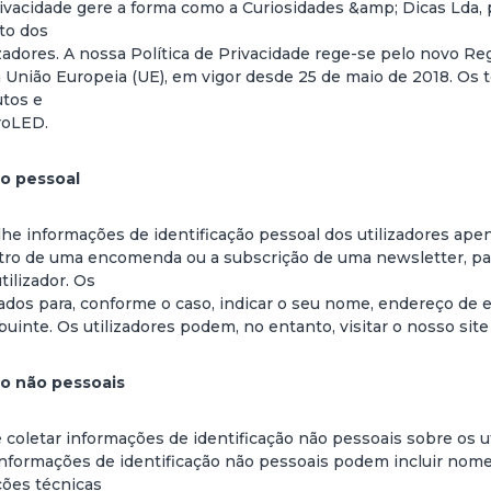
rivacidade gere a forma como a Curiosidades &amp; Dicas Lda, p
to dos
zadores. A nossa Política de Privacidade rege-se pelo novo R
União Europeia (UE), em vigor desde 25 de maio de 2018. Os t
utos e
roLED.
ão pessoal
he informações de identificação pessoal dos utilizadores ape
stro de uma encomenda ou a subscrição de uma newsletter, par
ilizador. Os
tados para, conforme o caso, indicar o seu nome, endereço de 
uinte. Os utilizadores podem, no entanto, visitar o nosso sit
ão não pessoais
coletar informações de identificação não pessoais sobre os u
Informações de identificação não pessoais podem incluir nome
ções técnicas