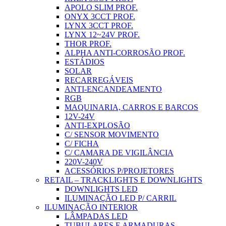
APOLO SLIM PROF.
ONYX 3CCT PROF.
LYNX 3CCT PROF.
LYNX 12~24V PROF.
THOR PROF.
ALPHA ANTI-CORROSÃO PROF.
ESTÁDIOS
SOLAR
RECARREGÁVEIS
ANTI-ENCANDEAMENTO
RGB
MAQUINARIA, CARROS E BARCOS
12V-24V
ANTI-EXPLOSÃO
C/ SENSOR MOVIMENTO
C/ FICHA
C/ CAMARA DE VIGILÂNCIA
220V-240V
ACESSÓRIOS P/PROJETORES
RETAIL – TRACKLIGHTS E DOWNLIGHTS
DOWNLIGHTS LED
ILUMINAÇÃO LED P/ CARRIL
ILUMINAÇÃO INTERIOR
LÂMPADAS LED
TUBULARES E ARMADURAS