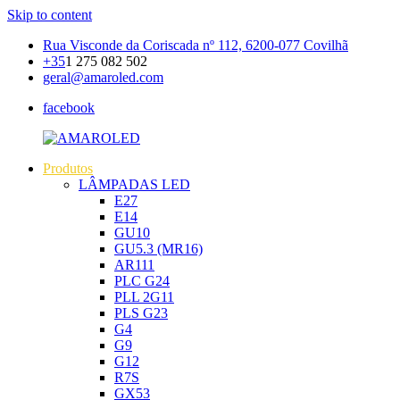
Skip to content
Rua Visconde da Coriscada nº 112, 6200-077 Covilhã
+35
1 275 082 502
geral@amaroled.com
facebook
Produtos
AMAROLED
Iluminação
LÂMPADAS LED
LED
E27
E14
GU10
GU5.3 (MR16)
AR111
PLC G24
PLL 2G11
PLS G23
G4
G9
G12
R7S
GX53