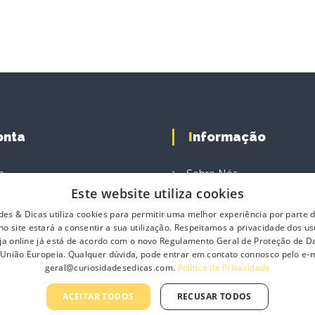
Conta
Informação
a
Sobre Nós
Este website utiliza cookies
e Compras
Contacte-nos
des & Dicas utiliza cookies para permitir uma melhor experiência por parte do
ompras
Profissionais
o site estará a consentir a sua utilização. Respeitamos a privacidade dos us
Política de Privacidade
loja online já está de acordo com o novo Regulamento Geral de Proteção de 
 União Europeia. Qualquer dúvida, pode entrar em contato connosco pelo e-m
Termos e Condições Gerai
geral@curiosidadesedicas.com.
Política de Privacidade
Termos e Condições de 
ACEITAR TODOS
RECUSAR TODOS
Livro de Reclamações On