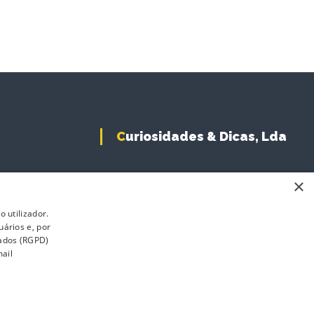
Curiosidades & Dicas, Lda
×
 utilizador.
uários e, por
Dados (RGPD)
ail
s
Revenda
-Line