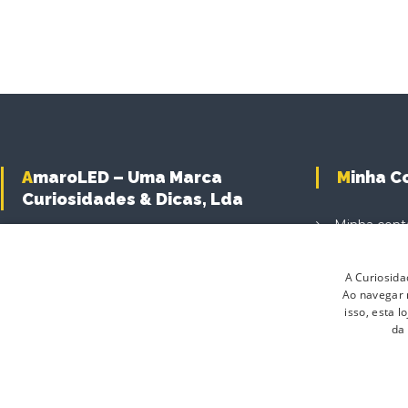
AmaroLED – Uma Marca
Minha 
Curiosidades & Dicas, Lda
Minha cont
Carrinho d
A Curiosida
Finalizar C
Ao navegar n
Produtos
isso, esta 
da