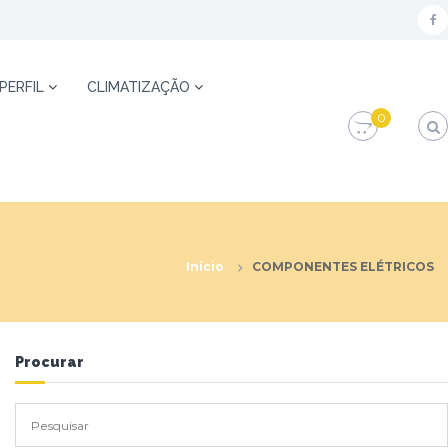
f
a
c
 PERFIL
CLIMATIZAÇÃO
e
0
b
o
o
k
Início
COMPONENTES ELÉTRICOS
Procurar