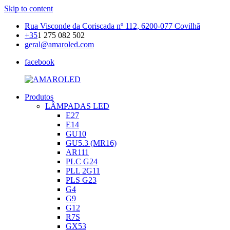
Skip to content
Rua Visconde da Coriscada nº 112, 6200-077 Covilhã
+35
1 275 082 502
geral@amaroled.com
facebook
Produtos
Iluminação
LÂMPADAS LED
AMAROLED
LED
E27
E14
GU10
GU5.3 (MR16)
AR111
PLC G24
PLL 2G11
PLS G23
G4
G9
G12
R7S
GX53