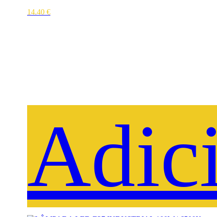
14.40
€
Adic