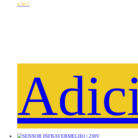
8.90
€
Adic