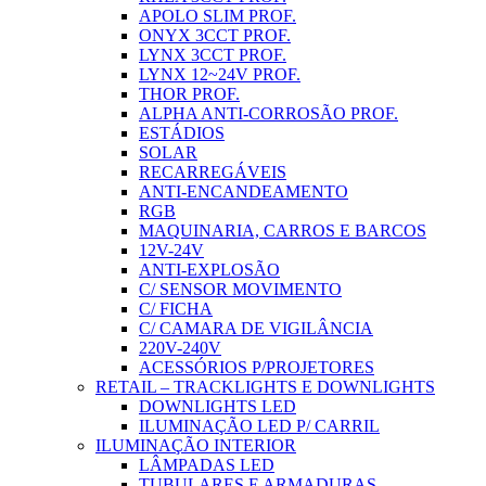
APOLO SLIM PROF.
ONYX 3CCT PROF.
LYNX 3CCT PROF.
LYNX 12~24V PROF.
THOR PROF.
ALPHA ANTI-CORROSÃO PROF.
ESTÁDIOS
SOLAR
RECARREGÁVEIS
ANTI-ENCANDEAMENTO
RGB
MAQUINARIA, CARROS E BARCOS
12V-24V
ANTI-EXPLOSÃO
C/ SENSOR MOVIMENTO
C/ FICHA
C/ CAMARA DE VIGILÂNCIA
220V-240V
ACESSÓRIOS P/PROJETORES
RETAIL – TRACKLIGHTS E DOWNLIGHTS
DOWNLIGHTS LED
ILUMINAÇÃO LED P/ CARRIL
ILUMINAÇÃO INTERIOR
LÂMPADAS LED
TUBULARES E ARMADURAS