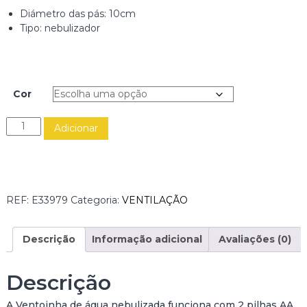
Diámetro das pás: 10cm
Tipo: nebulizador
Cor
Q
Adicionar
u
a
n
t
i
REF:
E33979
Categoria:
VENTILAÇÃO
d
a
d
Descrição
Informação adicional
Avaliações (0)
e
d
Descrição
e
V
A Ventoinha de água nebulizada funciona com 2 pilhas AA