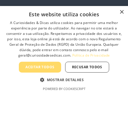
×
Este website utiliza cookies
A Curiosidades & Dicas utiliza cookies para permitir uma melhor
Informação
experiência por parte do utilizador. Ao navegar no site estará a
consentir a sua utilização. Respeitamos a privacidade dos usuários e,
por isso, esta loja online já está de acordo com o novo Regulamento
Sobre Nós
Geral de Proteção de Dados (RGPD) da União Europeia. Qualquer
Contacte-nos
dúvida, pode entrar em contato connosco pelo e-mail
geral@curiosidadesedicas.com.
Política de Privacidade
Profissionais
Política de Privacidade
ACEITAR TODOS
RECUSAR TODOS
Termos e Condições Gerais
MOSTRAR DETALHES
Termos e Condições de Revenda
POWERED BY COOKIESCRIPT
Livro de Reclamações On-Line
Curiosidades & Dicas, Lda