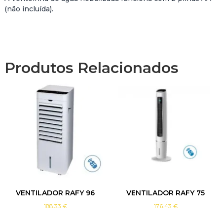
E
(não incluída).
N
T
O
I
N
Produtos Relacionados
H
A
D
E
Á
G
U
A
N
E
B
U
L
VENTILADOR RAFY 96
VENTILADOR RAFY 75
I
188.33
€
176.43
€
Z
A