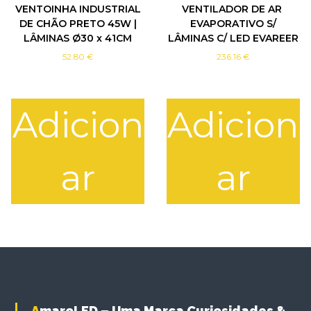
VENTOINHA INDUSTRIAL
VENTILADOR DE AR ​​
DE CHÃO PRETO 45W |
EVAPORATIVO S/
LÂMINAS Ø30 x 41CM
LÂMINAS C/ LED EVAREER
52.80
€
236.16
€
Adicion
Adicion
ar
ar
AmaroLED – Uma Marca Curiosidades &