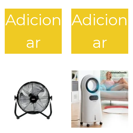
D
A
Adicion
Adicion
ar
ar