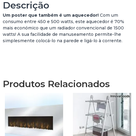
Descrição
e
P
Um poster que também é um aquecedor!
Com um
Ó
consumo entre 450 e 500 watts, este aquecedor é 70%
S
mais económico que um radiador convencional de 1500
T
watts! A sua facilidade de manuseamento permite-lhe
E
simplesmente colocá-lo na parede e ligá-lo à corrente.
R
A
Q
U
E
C
Produtos Relacionados
E
D
O
R
N
O
V
O
M