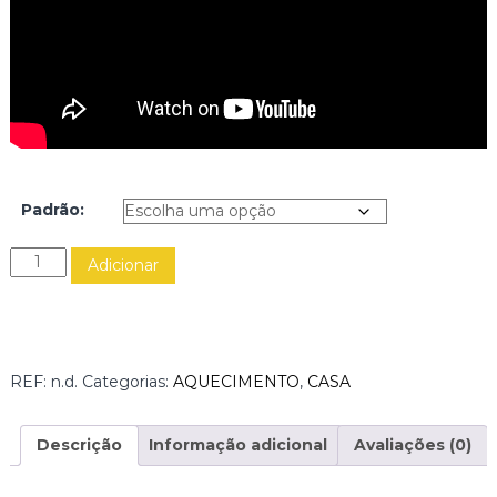
Padrão:
Q
Adicionar
u
a
n
t
i
REF:
n.d.
Categorias:
AQUECIMENTO
,
CASA
d
a
d
Descrição
Informação adicional
Avaliações (0)
e
d