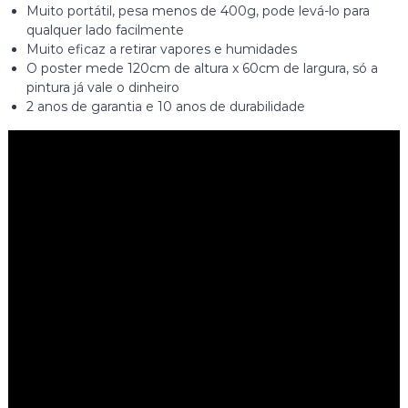
Muito portátil, pesa menos de 400g, pode levá-lo para
qualquer lado facilmente
Muito eficaz a retirar vapores e humidades
O poster mede 120cm de altura x 60cm de largura, só a
pintura já vale o dinheiro
2 anos de garantia e 10 anos de durabilidade