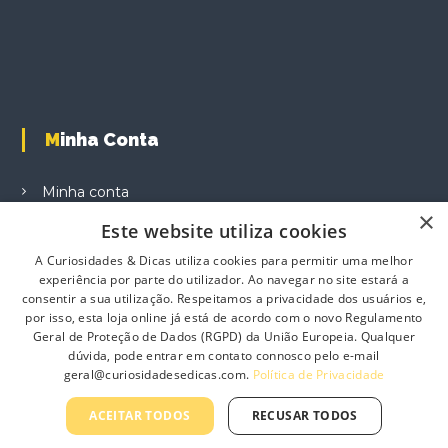
Minha Conta
Minha conta
×
Carrinho de Compras
Este website utiliza cookies
Finalizar Compras
A Curiosidades & Dicas utiliza cookies para permitir uma melhor
experiência por parte do utilizador. Ao navegar no site estará a
Produtos
consentir a sua utilização. Respeitamos a privacidade dos usuários e,
por isso, esta loja online já está de acordo com o novo Regulamento
Geral de Proteção de Dados (RGPD) da União Europeia. Qualquer
dúvida, pode entrar em contato connosco pelo e-mail
geral@curiosidadesedicas.com.
Política de Privacidade
Informação
ACEITAR TODOS
RECUSAR TODOS
Sobre Nós