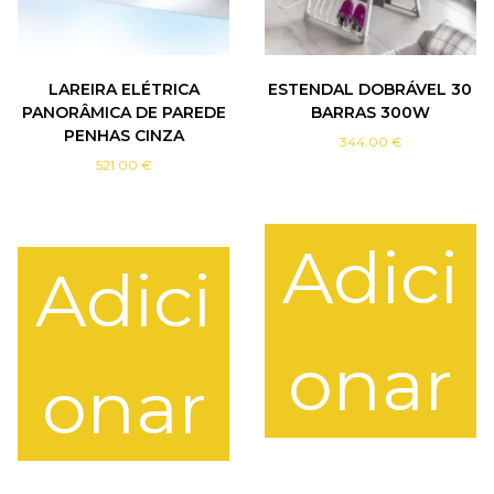
I
R
5
0
LAREIRA ELÉTRICA
ESTENDAL DOBRÁVEL 30
0
PANORÂMICA DE PAREDE
BARRAS 300W
PENHAS CINZA
344.00
€
521.00
€
Adici
Adici
onar
onar