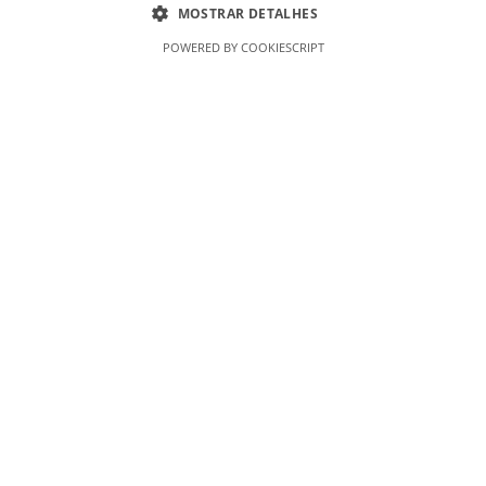
MOSTRAR DETALHES
Contacte-nos
Profissionais
POWERED BY COOKIESCRIPT
Política de Privacidade
Termos e Condições Gerais
Termos e Condições de Revenda
Livro de Reclamações On-Line
Curiosidades & Dicas, Lda