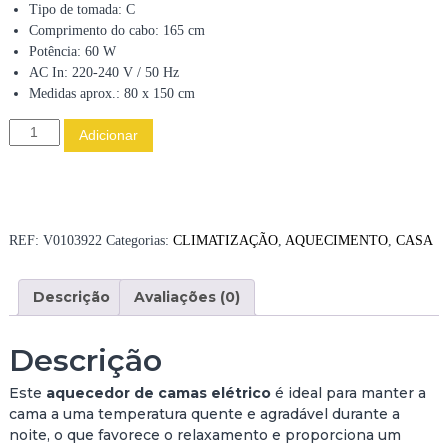
Tipo de tomada: C
Comprimento do cabo: 165 cm
Potência: 60 W
AC In: 220-240 V / 50 Hz
Medidas aprox.: 80 x 150 cm
Q
Adicionar
u
a
n
t
i
REF:
V0103922
Categorias:
CLIMATIZAÇÃO
,
AQUECIMENTO
,
CASA
d
a
Descrição
Avaliações (0)
d
e
d
Descrição
e
A
Este
aquecedor de camas elétrico
é ideal para manter a
Q
cama a uma temperatura quente e agradável durante a
U
noite, o que favorece o relaxamento e proporciona um
E