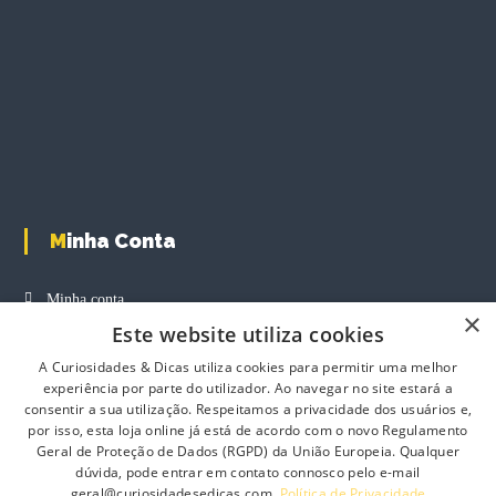
Minha Conta
Minha conta
×
Este website utiliza cookies
Carrinho de Compras
A Curiosidades & Dicas utiliza cookies para permitir uma melhor
Finalizar Compras
experiência por parte do utilizador. Ao navegar no site estará a
Produtos
consentir a sua utilização. Respeitamos a privacidade dos usuários e,
por isso, esta loja online já está de acordo com o novo Regulamento
Geral de Proteção de Dados (RGPD) da União Europeia. Qualquer
dúvida, pode entrar em contato connosco pelo e-mail
geral@curiosidadesedicas.com.
Política de Privacidade