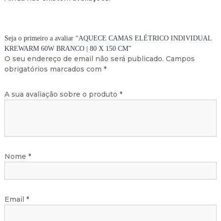
8
0
X
1
Seja o primeiro a avaliar “AQUECE CAMAS ELÉTRICO INDIVIDUAL
5
KREWARM 60W BRANCO | 80 X 150 CM”
0
O seu endereço de email não será publicado.
Campos
C
obrigatórios marcados com
*
M
A sua avaliação sobre o produto
*
Nome
*
Email
*