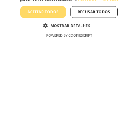
Informação
ACEITAR TODOS
RECUSAR TODOS
Sobre Nós
MOSTRAR DETALHES
Contacte-nos
POWERED BY COOKIESCRIPT
Profissionais
Política de Privacidade
Termos e Condições Gerais
Termos e Condições de Revenda
Livro de Reclamações On-Line
Curiosidades & Dicas, Lda