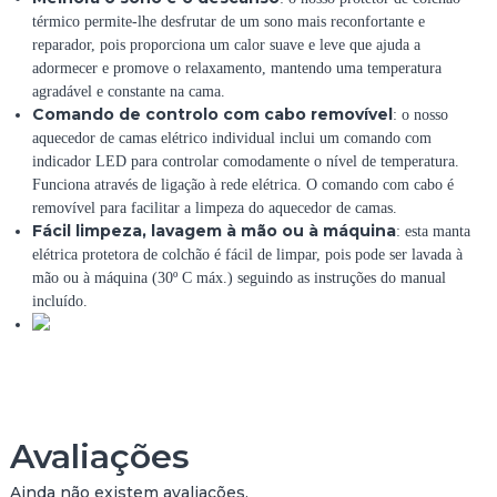
D
térmico permite-lhe desfrutar de um sono mais reconfortante e
U
reparador, pois proporciona um calor suave e leve que ajuda a
A
adormecer e promove o relaxamento, mantendo uma temperatura
L
agradável e constante na cama.
K
Comando de controlo com cabo removível
: o nosso
R
aquecedor de camas elétrico individual inclui um comando com
E
indicador LED para controlar comodamente o nível de temperatura.
W
Funciona através de ligação à rede elétrica. O comando com cabo é
A
removível para facilitar a limpeza do aquecedor de camas.
R
Fácil limpeza, lavagem à mão ou à máquina
: esta manta
M
elétrica protetora de colchão é fácil de limpar, pois pode ser lavada à
6
mão ou à máquina (30º C máx.) seguindo as instruções do manual
0
incluído.
W
B
R
A
N
C
Avaliações
O
|
Ainda não existem avaliações.