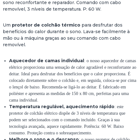
sono reconfortante e reparador. Comando com cabo
C
removível, 3 níveis de temperatura. P: 60 W.
E
C
Um
protetor de colchão térmico
para desfrutar dos
A
benefícios do calor durante o sono. Lava-se facilmente à
M
mão ou à máquina graças ao seu comando com cabo
A
removível.
S
E
L
Aquecedor de camas individual
: o nosso aquecedor de camas
É
elétrico proporciona uma sensação de calor agradável e reconfortante ao
T
deitar. Ideal para desfrutar dos benefícios que o calor proporciona. É
R
colocado diretamente sobre o colchão e, em seguida, coloca-se por cima
I
o lençol de baixo. Recomenda-se ligá-lo ao deitar. É fabricado em
C
poliéster e apresenta as medidas de 150 x 80 cm, perfeitas para uma
O
cama individual.
I
Temperatura regulável, aquecimento rápido
: este
N
protetor de colchão elétrico dispõe de 3 níveis de temperatura que
D
podem ser selecionados com o comando incluído. Graças à sua
I
tecnologia avançada, aquece rapidamente. Potência: 60 W. Baixo
V
consumo. Proteção contra o sobreaquecimento.
I
Melhora o sono e o descanso
: o nosso protetor de colchão