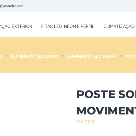
l@amaroled.com
AÇÃO EXTERIOR
FITAS LED, NEON E PERFIL
CLIMATIZAÇÃO
io
ILUMINAÇÃO EXTERIOR
ILUMINAÇÃO LED SOLAR
POST
POSTE SO
MOVIMEN
214.02
€