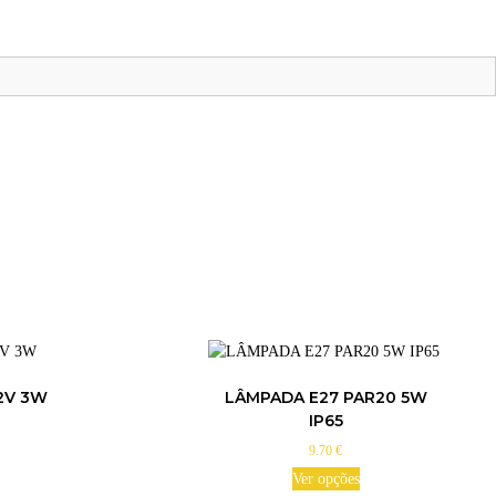
2V 3W
LÂMPADA E27 PAR20 5W
IP65
9.70
€
Ver opções