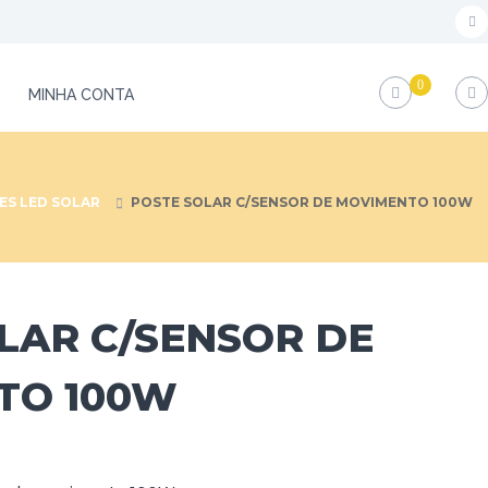
f
a
0
c
MINHA CONTA
e
b
o
ES LED SOLAR
POSTE SOLAR C/SENSOR DE MOVIMENTO 100W
o
k
LAR C/SENSOR DE
TO 100W