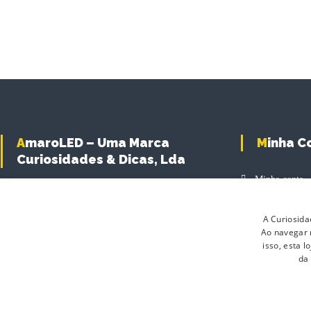
T
h
i
s
p
r
o
d
u
AmaroLED – Uma Marca
Minha 
c
Curiosidades & Dicas, Lda
t
h
Minha conta
a
Carrinho de 
s
A Curiosida
m
Finalizar Com
Ao navegar n
u
Produtos
isso, esta 
l
da
t
i
p
l