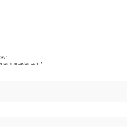
N
T
O
1
0
0
W
00W”
órios marcados com
*