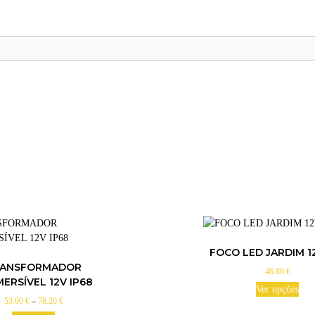
FOCO LED JARDIM 1
RANSFORMADOR
46.86
€
ERSÍVEL 12V IP68
Ver opções
P
53.00
€
–
78.20
€
T
r