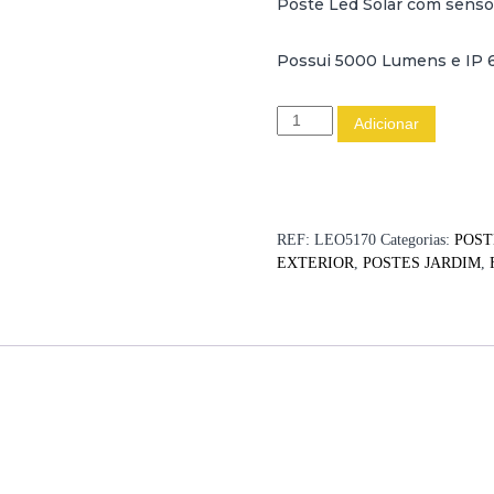
Poste Led Solar com sens
Possui 5000 Lumens e IP 6
Q
Adicionar
u
a
n
t
i
REF:
LEO5170
Categorias:
POST
d
EXTERIOR
,
POSTES JARDIM
,
a
d
e
d
e
P
O
S
T
E