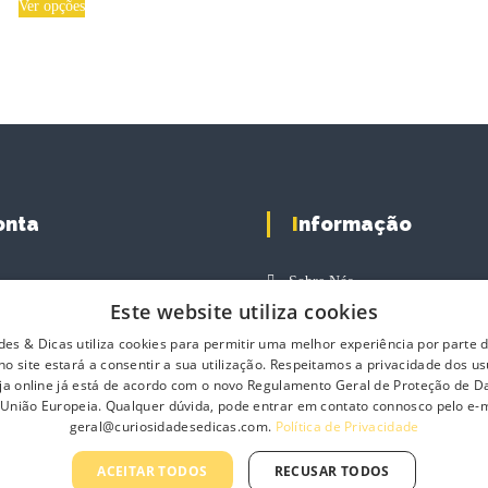
h
Ver opções
i
i
c
s
e
p
r
a
r
n
o
g
d
e
u
:
c
5
t
3
Conta
Informação
.
h
0
a
0
s
Sobre Nós
m
Este website utiliza cookies
€
Compras
Contacte-nos
u
t
des & Dicas utiliza cookies para permitir uma melhor experiência por parte do
l
pras
Profissionais
h
o site estará a consentir a sua utilização. Respeitamos a privacidade dos us
r
t
Política de Privacidade
loja online já está de acordo com o novo Regulamento Geral de Proteção de 
o
i
 União Europeia. Qualquer dúvida, pode entrar em contato connosco pelo e-m
u
Termos e Condições Gerais
p
geral@curiosidadesedicas.com.
Política de Privacidade
g
l
h
Termos e Condições de Revend
e
7
ACEITAR TODOS
RECUSAR TODOS
Livro de Reclamações On-Line
v
8