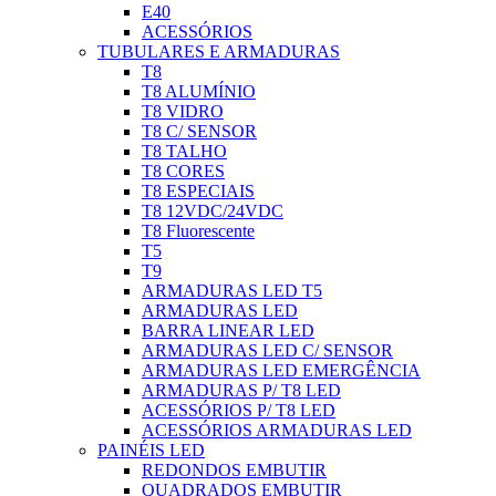
E40
ACESSÓRIOS
TUBULARES E ARMADURAS
T8
T8 ALUMÍNIO
T8 VIDRO
T8 C/ SENSOR
T8 TALHO
T8 CORES
T8 ESPECIAIS
T8 12VDC/24VDC
T8 Fluorescente
T5
T9
ARMADURAS LED T5
ARMADURAS LED
BARRA LINEAR LED
ARMADURAS LED C/ SENSOR
ARMADURAS LED EMERGÊNCIA
ARMADURAS P/ T8 LED
ACESSÓRIOS P/ T8 LED
ACESSÓRIOS ARMADURAS LED
PAINÉIS LED
REDONDOS EMBUTIR
QUADRADOS EMBUTIR