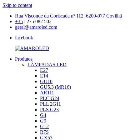
Skip to content
Rua Visconde da Coriscada nº 112, 6200-077 Covilhã
+35
1 275 082 502
geral@amaroled.com
facebook
Produtos
AMAROLED
Iluminação
LÂMPADAS LED
LED
E27
E14
GU10
GU5.3 (MR16)
AR111
PLC G24
PLL 2G11
PLS G23
G4
G9
G12
R7S
GX53