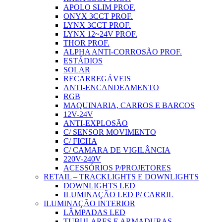
APOLO SLIM PROF.
ONYX 3CCT PROF.
LYNX 3CCT PROF.
LYNX 12~24V PROF.
THOR PROF.
ALPHA ANTI-CORROSÃO PROF.
ESTÁDIOS
SOLAR
RECARREGÁVEIS
ANTI-ENCANDEAMENTO
RGB
MAQUINARIA, CARROS E BARCOS
12V-24V
ANTI-EXPLOSÃO
C/ SENSOR MOVIMENTO
C/ FICHA
C/ CAMARA DE VIGILÂNCIA
220V-240V
ACESSÓRIOS P/PROJETORES
RETAIL – TRACKLIGHTS E DOWNLIGHTS
DOWNLIGHTS LED
ILUMINAÇÃO LED P/ CARRIL
ILUMINAÇÃO INTERIOR
LÂMPADAS LED
TUBULARES E ARMADURAS