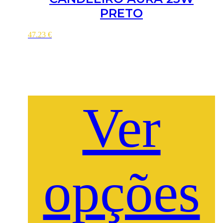
PRETO
47.23
€
Ver
opções