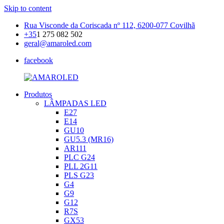
Skip to content
Rua Visconde da Coriscada nº 112, 6200-077 Covilhã
+35
1 275 082 502
geral@amaroled.com
facebook
Produtos
AMAROLED
Iluminação
LÂMPADAS LED
LED
E27
E14
GU10
GU5.3 (MR16)
AR111
PLC G24
PLL 2G11
PLS G23
G4
G9
G12
R7S
GX53