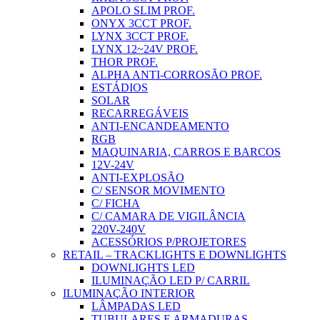
APOLO SLIM PROF.
ONYX 3CCT PROF.
LYNX 3CCT PROF.
LYNX 12~24V PROF.
THOR PROF.
ALPHA ANTI-CORROSÃO PROF.
ESTÁDIOS
SOLAR
RECARREGÁVEIS
ANTI-ENCANDEAMENTO
RGB
MAQUINARIA, CARROS E BARCOS
12V-24V
ANTI-EXPLOSÃO
C/ SENSOR MOVIMENTO
C/ FICHA
C/ CAMARA DE VIGILÂNCIA
220V-240V
ACESSÓRIOS P/PROJETORES
RETAIL – TRACKLIGHTS E DOWNLIGHTS
DOWNLIGHTS LED
ILUMINAÇÃO LED P/ CARRIL
ILUMINAÇÃO INTERIOR
LÂMPADAS LED
TUBULARES E ARMADURAS