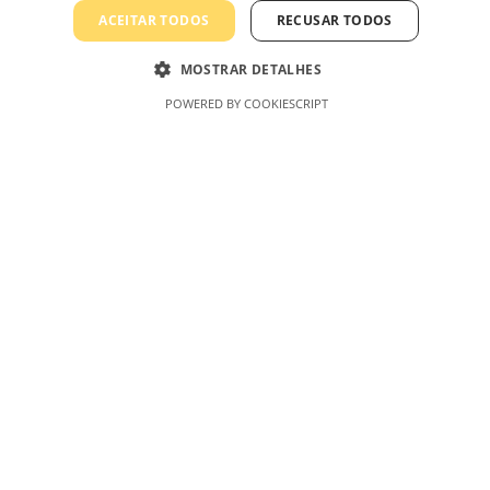
Procurar
ACEITAR TODOS
RECUSAR TODOS
MOSTRAR DETALHES
POWERED BY COOKIESCRIPT
Preço
P
r
P
e
r
Filtrar
ç
e
o
ç
m
o
í
m
n
á
i
x