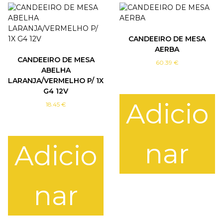
p
r
o
d
CANDEEIRO DE MESA
u
AERBA
c
CANDEEIRO DE MESA
t
60.39
€
ABELHA
h
LARANJA/VERMELHO P/ 1X
a
G4 12V
s
Adicio
m
18.45
€
u
l
t
nar
Adicio
i
p
l
e
nar
v
a
r
i