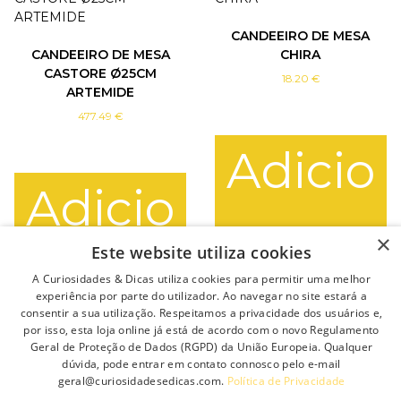
CANDEEIRO DE MESA
CANDEEIRO DE MESA
CHIRA
CASTORE Ø25CM
18.20
€
ARTEMIDE
477.49
€
Adicio
Adicio
nar
×
Este website utiliza cookies
nar
A Curiosidades & Dicas utiliza cookies para permitir uma melhor
experiência por parte do utilizador. Ao navegar no site estará a
consentir a sua utilização. Respeitamos a privacidade dos usuários e,
por isso, esta loja online já está de acordo com o novo Regulamento
Geral de Proteção de Dados (RGPD) da União Europeia. Qualquer
dúvida, pode entrar em contato connosco pelo e-mail
geral@curiosidadesedicas.com.
Política de Privacidade
1
2
3
4
…
9
10
11
→