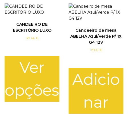
CANDEEIRO DE
ESCRITÓRIO LUXO
Candeeiro de mesa
ABELHA Azul/Verde P/ 1X
39.66
€
G4 12V
18.60
€
Ver
Adicio
opções
nar
T
h
i
s