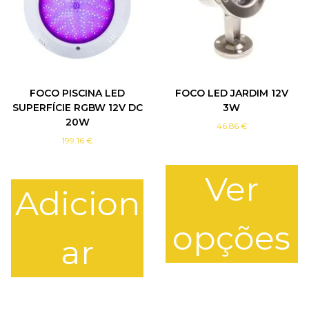
FOCO PISCINA LED
FOCO LED JARDIM 12V
SUPERFÍCIE RGBW 12V DC
3W
20W
46.86
€
199.16
€
Ver
Adicion
opções
ar
T
h
i