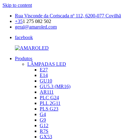
Skip to content
Rua Visconde da Coriscada nº 112, 6200-077 Covilhã
+35
1 275 082 502
geral@amaroled.com
facebook
Produtos
AMAROLED
Iluminação
LÂMPADAS LED
LED
E27
E14
GU10
GU5.3 (MR16)
AR111
PLC G24
PLL 2G11
PLS G23
G4
G9
G12
R7S
GX53