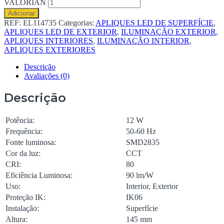
VALORIAN
Adicionar
REF:
EL114735
Categorias:
APLIQUES LED DE SUPERFÍCIE
,
APLIQUES LED DE EXTERIOR
,
ILUMINAÇÃO EXTERIOR
,
APLIQUES INTERIORES
,
ILUMINAÇÃO INTERIOR
,
APLIQUES EXTERIORES
Descrição
Avaliações (0)
Descrição
Potência:
12 W
Frequência:
50-60 Hz
Fonte luminosa:
SMD2835
Cor da luz:
CCT
CRI:
80
Eficiência Luminosa:
90 lm/W
Uso:
Interior, Exterior
Proteção IK:
IK06
Instalação:
Superfície
Altura:
145 mm