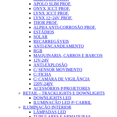
APOLO SLIM PROF.
ONYX 3CCT PROF.
LYNX 3CCT PROF.
LYNX 12~24V PROF.
THOR PROF.
ALPHA ANTI-CORROSÃO PROF.
ESTÁDIOS
SOLAR
RECARREGÁVEIS
ANTI-ENCANDEAMENTO
RGB
MAQUINARIA, CARROS E BARCOS
12V-24V
ANTI-EXPLOSÃO
C/ SENSOR MOVIMENTO
C/ FICHA
C/ CAMARA DE VIGILÂNCIA
220V-240V
ACESSÓRIOS P/PROJETORES
RETAIL – TRACKLIGHTS E DOWNLIGHTS
DOWNLIGHTS LED
ILUMINAÇÃO LED P/ CARRIL
ILUMINAÇÃO INTERIOR
LÂMPADAS LED
TUBULARES E ARMADURAS