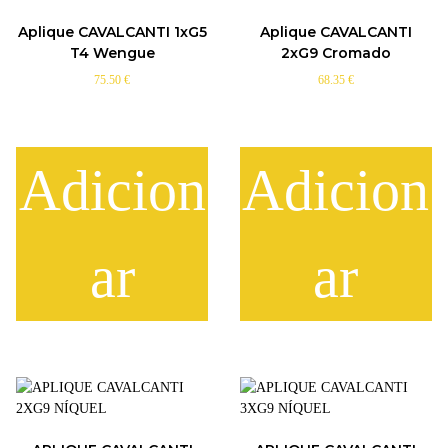
g
g
e
e
Aplique CAVALCANTI 1xG5
Aplique CAVALCANTI
T4 Wengue
2xG9 Cromado
75.50
€
68.35
€
Adicion
Adicion
ar
ar