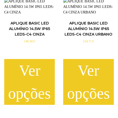
APLIQUE BASIC LED
APLIQUE BASIC LED
ALUMÍNIO 14.5W IP65
ALUMÍNIO 14.5W IP65
LEDS-C4 CINZA
LEDS-C4 CINZA URBANO
146.30
€
134.71
€
Ver
Ver
opções
opções
T
T
h
h