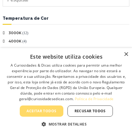
u
u
c
c
t
t
Temperatura de Cor
h
h
a
a
s
s
3000K
(12)
m
m
4000K
(4)
u
u
4200K
(1)
l
l
×
Este website utiliza cookies
t
t
6500K
(3)
i
i
A Curiosidades & Dicas utiliza cookies para permitir uma melhor
Azul
(1)
p
p
experiência por parte do utilizador. Ao navegar no site estará a
Branco Frio
(1)
l
l
consentir a sua utilização. Respeitamos a privacidade dos usuários e,
e
e
por isso, esta loja online já está de acordo com o novo Regulamento
Branco Frio 6500K
(3)
Geral de Proteção de Dados (RGPD) da União Europeia. Qualquer
v
v
Branco Neutro
(22)
dúvida, pode entrar em contato connosco pelo e-mail
a
a
geral@curiosidadesedicas.com.
Política de Privacidade
Branco Neutro 3800K-4200K
(2)
r
r
i
i
Branco Neutro 4000K
(14)
ACEITAR TODOS
RECUSAR TODOS
a
a
Branco Neutro 4000k-4500k
(7)
n
n
Branco Quente
(24)
MOSTRAR DETALHES
t
t
s
s
Branco Quente 2700K
(11)