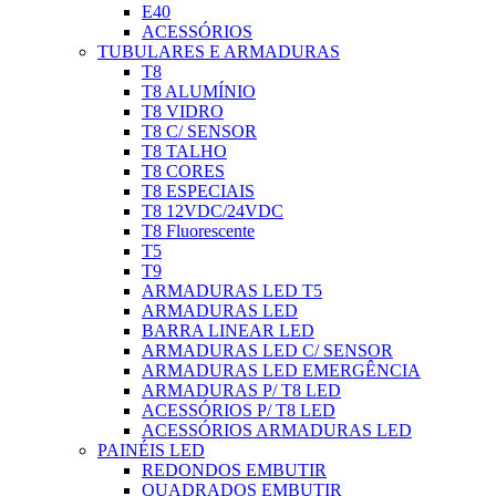
E40
ACESSÓRIOS
TUBULARES E ARMADURAS
T8
T8 ALUMÍNIO
T8 VIDRO
T8 C/ SENSOR
T8 TALHO
T8 CORES
T8 ESPECIAIS
T8 12VDC/24VDC
T8 Fluorescente
T5
T9
ARMADURAS LED T5
ARMADURAS LED
BARRA LINEAR LED
ARMADURAS LED C/ SENSOR
ARMADURAS LED EMERGÊNCIA
ARMADURAS P/ T8 LED
ACESSÓRIOS P/ T8 LED
ACESSÓRIOS ARMADURAS LED
PAINÉIS LED
REDONDOS EMBUTIR
QUADRADOS EMBUTIR