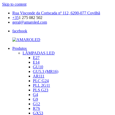
Skip to content
Rua Visconde da Coriscada nº 112, 6200-077 Covilhã
+35
1 275 082 502
geral@amaroled.com
facebook
Produtos
AMAROLED
Iluminação
LÂMPADAS LED
LED
E27
E14
GU10
GU5.3 (MR16)
AR111
PLC G24
PLL 2G11
PLS G23
G4
G9
G12
R7S
GX53