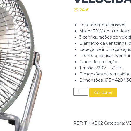
25.24
€
Feito de metal durável.
Motor 38W de alto des
3 configurações de veloc
Diâmetro da ventoinha: ø
Cabeça de inclinação ajus
Pronto para usar. Nenh
Grade de proteção.
Tensão: 220V – 50Hz.
Dimensões da ventoinha:
Dimensões: 613 * 420 * 
Q
Adicionar
u
a
n
t
i
REF:
TH-KB02
Categoria:
V
d