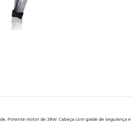
a
d
e
d
e
V
E
N
T
O
I
N
H
A
D
E
A
L
T
ade. Potente motor de 38W. Cabeça com grade de segurança e c
A
V