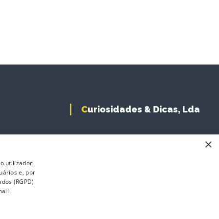
Curiosidades & Dicas, Lda
×
 utilizador.
uários e, por
Dados (RGPD)
ail
s
Revenda