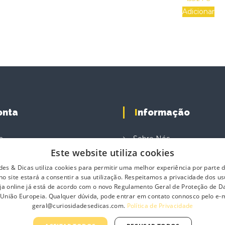
Adicionar
Conta
Informação
a
Sobre Nós
Este website utiliza cookies
e Compras
Contacte-nos
des & Dicas utiliza cookies para permitir uma melhor experiência por parte do
ompras
Profissionais
o site estará a consentir a sua utilização. Respeitamos a privacidade dos us
Política de Privacidade
loja online já está de acordo com o novo Regulamento Geral de Proteção de 
 União Europeia. Qualquer dúvida, pode entrar em contato connosco pelo e-m
Termos e Condições Gerai
geral@curiosidadesedicas.com.
Política de Privacidade
Termos e Condições de 