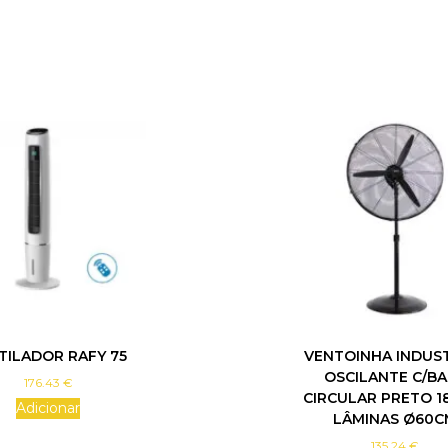
E
L
O
C
I
D
A
D
E
Ø
9
″
K
O
O
L
B
TILADOR RAFY 75
VENTOINHA INDUS
R
OSCILANTE C/BA
E
176.43
€
CIRCULAR PRETO 1
E
Adicionar
LÂMINAS Ø60C
Z
E
135.24
€