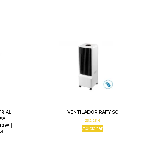
TRIAL
VENTILADOR RAFY SC
SE
292.25
€
80W |
Adicionar
M