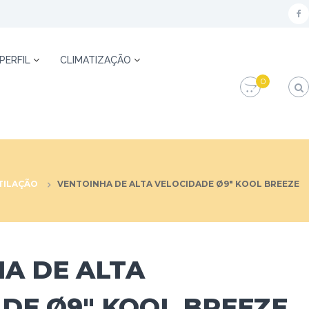
f
a
c
 PERFIL
CLIMATIZAÇÃO
e
0
b
o
o
k
TILAÇÃO
VENTOINHA DE ALTA VELOCIDADE Ø9″ KOOL BREEZE
A DE ALTA
DE Ø9″ KOOL BREEZE