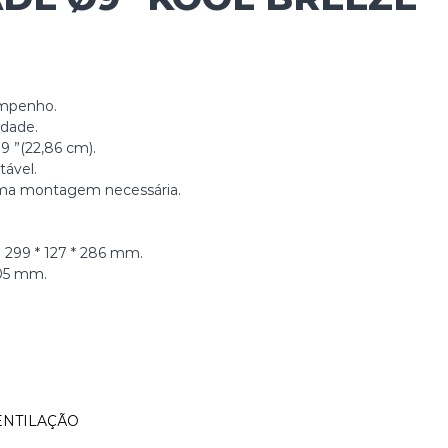
empenho.
idade.
9 ”(22,86 cm).
tável.
uma montagem necessária.
 299 * 127 * 286 mm.
305 mm.
ENTILAÇÃO