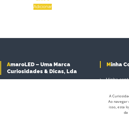
Adicionar
AmaroLED – Uma Marca
Minha 
Curiosidades & Dicas, Lda
Minha cont
Carrinho d
A Curiosida
Finalizar C
Ao navegar n
Produtos
isso, esta 
da