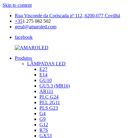
Skip to content
Rua Visconde da Coriscada nº 112, 6200-077 Covilhã
+35
1 275 082 502
geral@amaroled.com
facebook
Produtos
AMAROLED
Iluminação
LÂMPADAS LED
LED
E27
E14
GU10
GU5.3 (MR16)
AR111
PLC G24
PLL 2G11
PLS G23
G4
G9
G12
R7S
GX53