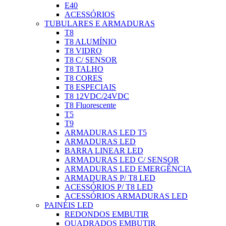
E40
ACESSÓRIOS
TUBULARES E ARMADURAS
T8
T8 ALUMÍNIO
T8 VIDRO
T8 C/ SENSOR
T8 TALHO
T8 CORES
T8 ESPECIAIS
T8 12VDC/24VDC
T8 Fluorescente
T5
T9
ARMADURAS LED T5
ARMADURAS LED
BARRA LINEAR LED
ARMADURAS LED C/ SENSOR
ARMADURAS LED EMERGÊNCIA
ARMADURAS P/ T8 LED
ACESSÓRIOS P/ T8 LED
ACESSÓRIOS ARMADURAS LED
PAINÉIS LED
REDONDOS EMBUTIR
QUADRADOS EMBUTIR