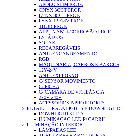
APOLO SLIM PROF.
ONYX 3CCT PROF.
LYNX 3CCT PROF.
LYNX 12~24V PROF.
THOR PROF.
ALPHA ANTI-CORROSÃO PROF.
ESTÁDIOS
SOLAR
RECARREGÁVEIS
ANTI-ENCANDEAMENTO
RGB
MAQUINARIA, CARROS E BARCOS
12V-24V
ANTI-EXPLOSÃO
C/ SENSOR MOVIMENTO
C/ FICHA
C/ CAMARA DE VIGILÂNCIA
220V-240V
ACESSÓRIOS P/PROJETORES
RETAIL – TRACKLIGHTS E DOWNLIGHTS
DOWNLIGHTS LED
ILUMINAÇÃO LED P/ CARRIL
ILUMINAÇÃO INTERIOR
LÂMPADAS LED
TUBULARES E ARMADURAS