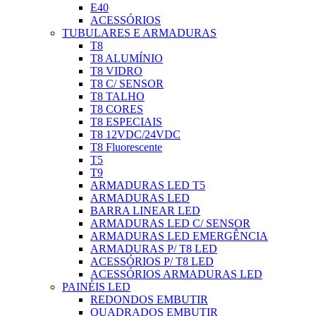
E40
ACESSÓRIOS
TUBULARES E ARMADURAS
T8
T8 ALUMÍNIO
T8 VIDRO
T8 C/ SENSOR
T8 TALHO
T8 CORES
T8 ESPECIAIS
T8 12VDC/24VDC
T8 Fluorescente
T5
T9
ARMADURAS LED T5
ARMADURAS LED
BARRA LINEAR LED
ARMADURAS LED C/ SENSOR
ARMADURAS LED EMERGÊNCIA
ARMADURAS P/ T8 LED
ACESSÓRIOS P/ T8 LED
ACESSÓRIOS ARMADURAS LED
PAINÉIS LED
REDONDOS EMBUTIR
QUADRADOS EMBUTIR