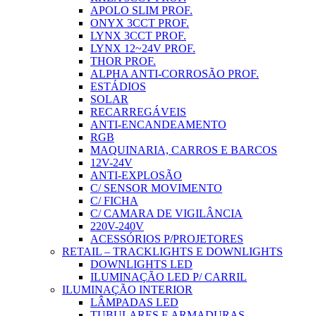
APOLO SLIM PROF.
ONYX 3CCT PROF.
LYNX 3CCT PROF.
LYNX 12~24V PROF.
THOR PROF.
ALPHA ANTI-CORROSÃO PROF.
ESTÁDIOS
SOLAR
RECARREGÁVEIS
ANTI-ENCANDEAMENTO
RGB
MAQUINARIA, CARROS E BARCOS
12V-24V
ANTI-EXPLOSÃO
C/ SENSOR MOVIMENTO
C/ FICHA
C/ CAMARA DE VIGILÂNCIA
220V-240V
ACESSÓRIOS P/PROJETORES
RETAIL – TRACKLIGHTS E DOWNLIGHTS
DOWNLIGHTS LED
ILUMINAÇÃO LED P/ CARRIL
ILUMINAÇÃO INTERIOR
LÂMPADAS LED
TUBULARES E ARMADURAS