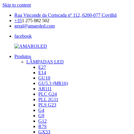
Skip to content
Rua Visconde da Coriscada nº 112, 6200-077 Covilhã
+35
1 275 082 502
geral@amaroled.com
facebook
Produtos
AMAROLED
Iluminação
LÂMPADAS LED
LED
E27
E14
GU10
GU5.3 (MR16)
AR111
PLC G24
PLL 2G11
PLS G23
G4
G9
G12
R7S
GX53