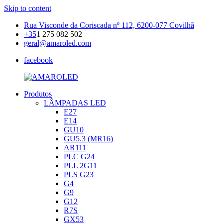
Skip to content
Rua Visconde da Coriscada nº 112, 6200-077 Covilhã
+35
1 275 082 502
geral@amaroled.com
facebook
Produtos
AMAROLED
Iluminação
LÂMPADAS LED
LED
E27
E14
GU10
GU5.3 (MR16)
AR111
PLC G24
PLL 2G11
PLS G23
G4
G9
G12
R7S
GX53