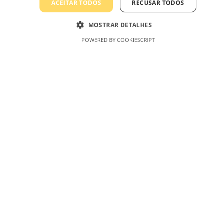
Produtos Relacionados
ACEITAR TODOS
RECUSAR TODOS
MOSTRAR DETALHES
POWERED BY COOKIESCRIPT
ARO REDONDO FIXO |
BRANCO450
1.75
€
Adiciona