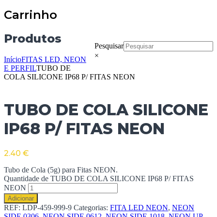
Carrinho
Produtos
Pesquisar
×
Início
FITAS LED, NEON
E PERFIL
TUBO DE
COLA SILICONE IP68 P/ FITAS NEON
TUBO DE COLA SILICONE
IP68 P/ FITAS NEON
2.40
€
Tubo de Cola (5g) para Fitas NEON.
Quantidade de TUBO DE COLA SILICONE IP68 P/ FITAS
NEON
Adicionar
REF:
LDP-459-999-9
Categorias:
FITA LED NEON
,
NEON
SIDE 0306
,
NEON SIDE 0612
,
NEON SIDE 1018
,
NEON UP