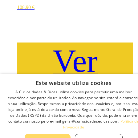
108.90
€
Ver
Este website utiliza cookies
opções
A Curiosidades & Dicas utiliza cookies para permitir uma melhor
experiência por parte do utilizador. Ao navegar no site estará a consenti
a sua utilização. Respeitamos a privacidade dos usuários e, por isso, est
loja online já está de acordo com o novo Regulamento Geral de Proteçã
de Dados (RGPD) da União Europeia. Qualquer dúvida, pode entrar em
This product has multiple variants. The options may be
contato connosco pelo e-mail geral@curiosidadesedicas.com.
Política d
chosen on the product page
Privacidade