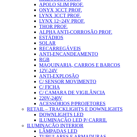
APOLO SLIM PROF.
ONYX 3CCT PROF.
LYNX 3CCT PROF.
LYNX 12~24V PROF.
THOR PROF.
ALPHA ANTI-CORROSÃO PROF.
ESTÁDIOS
SOLAR
RECARREGÁVEIS
ANTI-ENCANDEAMENTO
RGB
MAQUINARIA, CARROS E BARCOS
12V-24V
ANTI-EXPLOSÃO
C/ SENSOR MOVIMENTO
C/ FICHA
C/ CAMARA DE VIGILÂNCIA
220V-240V
ACESSÓRIOS P/PROJETORES
RETAIL – TRACKLIGHTS E DOWNLIGHTS
DOWNLIGHTS LED
ILUMINAÇÃO LED P/ CARRIL
ILUMINAÇÃO INTERIOR
LÂMPADAS LED
TUBULARES E ARMADURAS