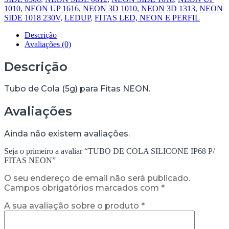
1010
,
NEON UP 1616
,
NEON 3D 1010
,
NEON 3D 1313
,
NEON
SIDE 1018 230V
,
LEDUP
,
FITAS LED, NEON E PERFIL
Descrição
Avaliações (0)
Descrição
Tubo de Cola (5g) para Fitas NEON.
Avaliações
Ainda não existem avaliações.
Seja o primeiro a avaliar “TUBO DE COLA SILICONE IP68 P/
FITAS NEON”
O seu endereço de email não será publicado.
Campos obrigatórios marcados com
*
A sua avaliação sobre o produto
*