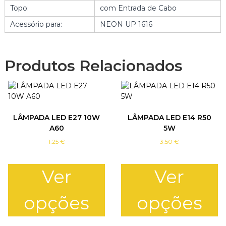
Topo:
com Entrada de Cabo
P
O
Acessório para:
NEON UP 1616
C
/
E
Produtos Relacionados
N
T
R
A
D
A
LÂMPADA LED E27 10W
LÂMPADA LED E14 R50
D
A60
5W
E
1.25
€
3.50
€
C
A
B
Ver
Ver
O
|
opções
opções
N
E
O
T
T