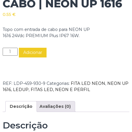
CABO | NEON UP 1616
0.55
€
Topo com entrada de cabo para NEON UP
1616 24Vdc PREMIUM Plus IP67 16W.
Q
Adicionar
u
a
n
t
i
REF:
LDP-459-930-9
Categorias:
FITA LED NEON
,
NEON UP
d
1616
,
LEDUP
,
FITAS LED, NEON E PERFIL
a
d
e
Descrição
Avaliações (0)
d
e
Descrição
T
O