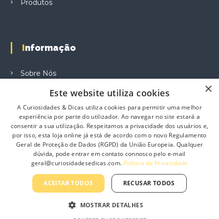
Produtos
t
b
b
s
e
e
.
c
c
T
h
h
h
Informação
o
o
e
s
s
o
e
e
Sobre Nós
p
n
n
×
t
Contacte-nos
o
o
Este website utiliza cookies
i
n
n
Profissionais
o
A Curiosidades & Dicas utiliza cookies para permitir uma melhor
t
t
n
experiência por parte do utilizador. Ao navegar no site estará a
Política de Privacidade
h
h
consentir a sua utilização. Respeitamos a privacidade dos usuários e,
s
e
e
Termos e Condições Gerais
por isso, esta loja online já está de acordo com o novo Regulamento
m
p
p
Geral de Proteção de Dados (RGPD) da União Europeia. Qualquer
a
Termos e Condições de Revenda
r
r
dúvida, pode entrar em contato connosco pelo e-mail
y
o
o
geral@curiosidadesedicas.com.
Política de Privacidade
Livro de Reclamações On-Line
b
d
d
e
u
u
ACEITAR TODOS
RECUSAR TODOS
c
c
c
h
t
t
MOSTRAR DETALHES
Curiosidades & Dicas, Lda
o
p
p
s