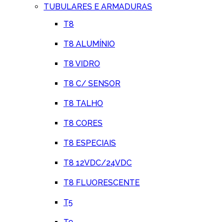
TUBULARES E ARMADURAS
T8
T8 ALUMÍNIO
T8 VIDRO
T8 C/ SENSOR
T8 TALHO
T8 CORES
T8 ESPECIAIS
T8 12VDC/24VDC
T8 FLUORESCENTE
T5