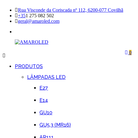
Skip
Rua Visconde da Coriscada nº 112, 6200-077 Covilhã
to
+35
1 275 082 502
content
geral@amaroled.com
facebook
0
AMAROLED
Iluminação
LED
PRODUTOS
LÂMPADAS LED
E27
E14
GU10
GU5.3 (MR16)
AR111