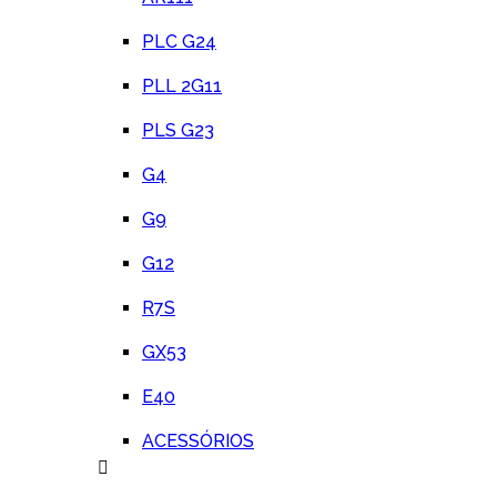
PLC G24
PLL 2G11
PLS G23
G4
G9
G12
R7S
GX53
E40
ACESSÓRIOS