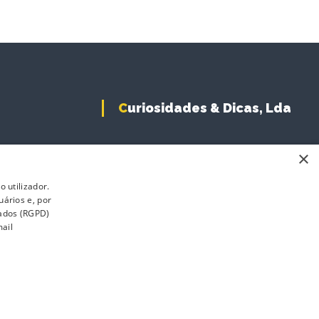
Curiosidades & Dicas, Lda
×
 utilizador.
uários e, por
Dados (RGPD)
ail
s
Revenda
-Line