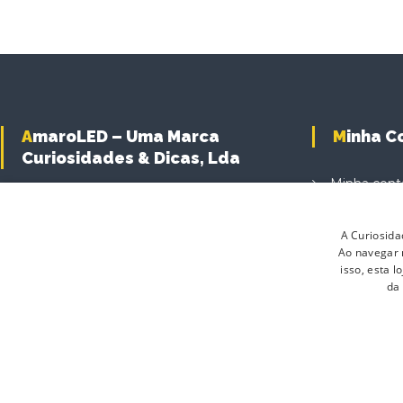
AmaroLED – Uma Marca
Minha 
Curiosidades & Dicas, Lda
Minha cont
Carrinho d
A Curiosida
Finalizar C
Ao navegar n
Produtos
isso, esta 
da