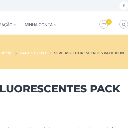
f
a
0
c
IZAÇÃO
MINHA CONTA
e
b
o
Início
GADGETS LED
SEREIAS FLUORESCENTES PACK 16UN
o
k
FLUORESCENTES PACK