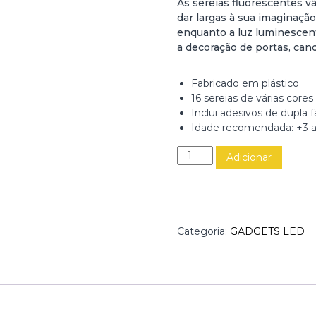
As sereias fluorescentes v
dar largas à sua imaginaçã
enquanto a luz luminescen
a decoração de portas, cande
Fabricado em plástico
16 sereias de várias core
Inclui adesivos de dupla 
Idade recomendada: +3 
Q
Adicionar
u
a
n
t
i
Categoria:
GADGETS LED
d
a
d
e
d
e