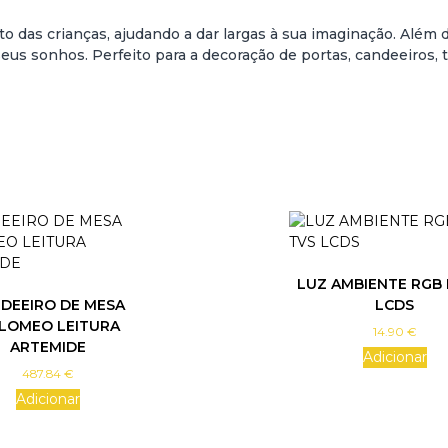
S
to das crianças, ajudando a dar largas à sua imaginação. Além
E
 sonhos. Perfeito para a decoração de portas, candeeiros, tet
R
E
I
A
S
F
L
U
O
R
E
LUZ AMBIENTE RGB 
S
DEEIRO DE MESA
LCDS
C
LOMEO LEITURA
14.90
€
E
ARTEMIDE
N
Adicionar
487.84
€
T
E
Adicionar
S
P