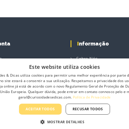
A
C
K
1
6
U
N
Conta
Informação
a
Sobre Nós
Este website utiliza cookies
e Compras
Contacte-nos
des & Dicas utiliza cookies para permitir uma melhor experiência por parte do
ompras
Profissionais
o site estará a consentir a sua utilização. Respeitamos a privacidade dos us
Política de Privacidade
loja online já está de acordo com o novo Regulamento Geral de Proteção de 
 União Europeia. Qualquer dúvida, pode entrar em contato connosco pelo e-m
Termos e Condições Gerai
geral@curiosidadesedicas.com.
Política de Privacidade
Termos e Condições de 
ACEITAR TODOS
RECUSAR TODOS
Livro de Reclamações On
MOSTRAR DETALHES