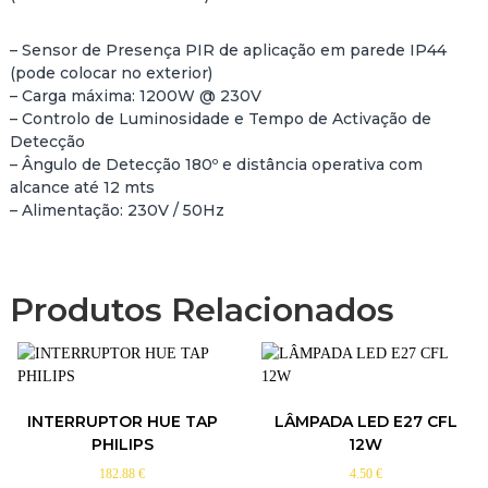
N
S
– Sensor de Presença PIR de aplicação em parede IP44
O
(pode colocar no exterior)
R
– Carga máxima: 1200W @ 230V
D
– Controlo de Luminosidade e Tempo de Activação de
E
Detecção
M
– Ângulo de Detecção 180º e distância operativa com
O
alcance até 12 mts
V
– Alimentação: 230V / 50Hz
I
M
E
N
Produtos Relacionados
T
O
P
A
R
E
INTERRUPTOR HUE TAP
LÂMPADA LED E27 CFL
D
PHILIPS
12W
E
182.88
€
4.50
€
1