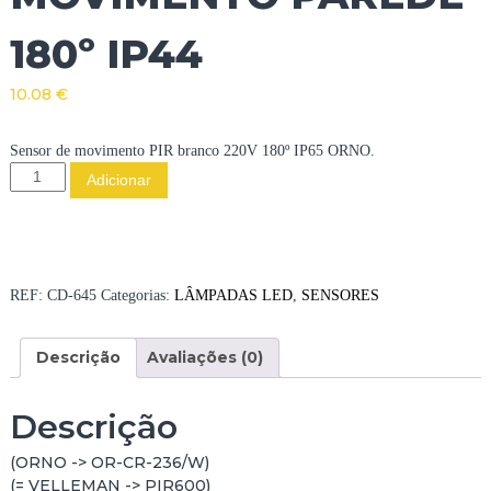
180º IP44
10.08
€
Sensor de movimento PIR branco 220V 180º IP65 ORNO.
Q
Adicionar
u
a
n
t
i
REF:
CD-645
Categorias:
LÂMPADAS LED
,
SENSORES
d
a
Descrição
Avaliações (0)
d
e
d
Descrição
e
S
(ORNO -> OR-CR-236/W)
E
(= VELLEMAN -> PIR600)