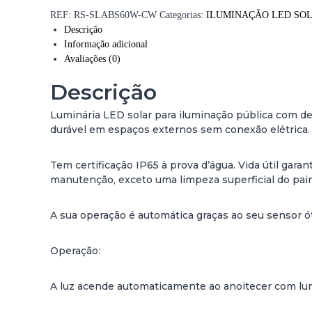
i
REF:
RS-SLABS60W-CW
Categorias:
ILUMINAÇÃO LED SO
d
Descrição
a
Informação adicional
d
Avaliações (0)
e
d
Descrição
e
L
Luminária LED solar para iluminação pública com det
U
durável em espaços externos sem conexão elétrica. A
M
I
Tem certificação IP65 à prova d’água. Vida útil gar
N
manutenção, exceto uma limpeza superficial do pain
Á
R
A sua operação é automática graças ao seu sensor ót
I
A
L
Operação:
E
D
A luz acende automaticamente ao anoitecer com lu
S
O