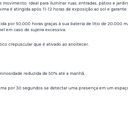
e movimento. Ideal para iluminar ruas, entradas, pátios e jard
ma é atingida após 11-12 horas de exposição ao sol e garante 
antida por 50.000 horas graças à sua bateria de lítio de 20.0
el em caso de sujeira excessiva.
ico crepuscular que é ativado ao anoitecer.
minosidade reduzida de 50% até a manhã.
xima por 30 segundos se detectar uma presença em um espaço