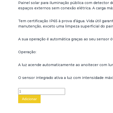
Painel solar para iluminação pública com detector d
espaços externos sem conexão elétrica. A carga máxi
Tem certificação IP65 à prova d’água. Vida útil gar
manutenção, exceto uma limpeza superficial do pain
A sua operação é automática graças ao seu sensor ót
Operação:
A luz acende automaticamente ao anoitecer com lu
O sensor integrado ativa a luz com intensidade má
Q
u
Adicionar
a
n
t