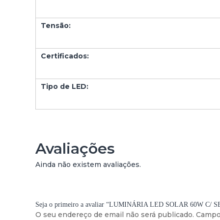
E
N
T
Tensão:
O
E
C
Certificados:
R
E
P
Tipo de LED:
U
S
C
U
L
Avaliações
A
R
Ainda não existem avaliações.
Seja o primeiro a avaliar “LUMINÁRIA LED SOLAR 60W
O seu endereço de email não será publicado.
Campo