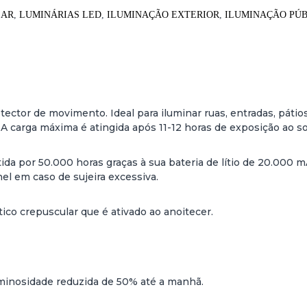
LAR
,
LUMINÁRIAS LED
,
ILUMINAÇÃO EXTERIOR
,
ILUMINAÇÃO PÚB
ector de movimento. Ideal para iluminar ruas, entradas, pátio
 carga máxima é atingida após 11-12 horas de exposição ao sol
antida por 50.000 horas graças à sua bateria de lítio de 20.0
el em caso de sujeira excessiva.
ico crepuscular que é ativado ao anoitecer.
minosidade reduzida de 50% até a manhã.