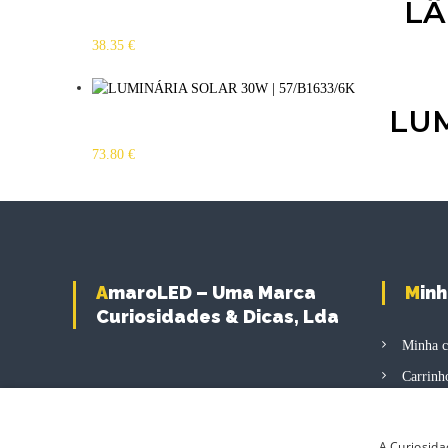
LÂ
38.35
€
LUM
73.80
€
AmaroLED – Uma Marca
Min
Curiosidades & Dicas, Lda
Minha c
Carrinh
Finaliz
Produto
A Curiosida