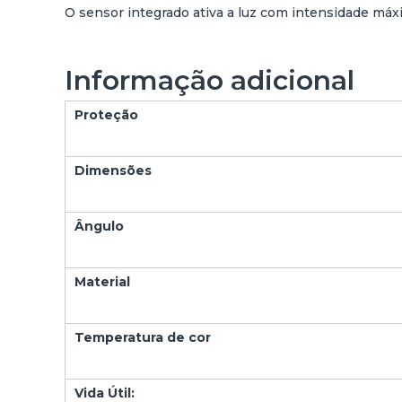
L
O sensor integrado ativa a luz com intensidade má
A
R
6
Informação adicional
0
W
Proteção
C
/
S
Dimensões
E
N
S
Ângulo
O
R
D
Material
E
M
O
Temperatura de cor
V
I
M
Vida Útil: