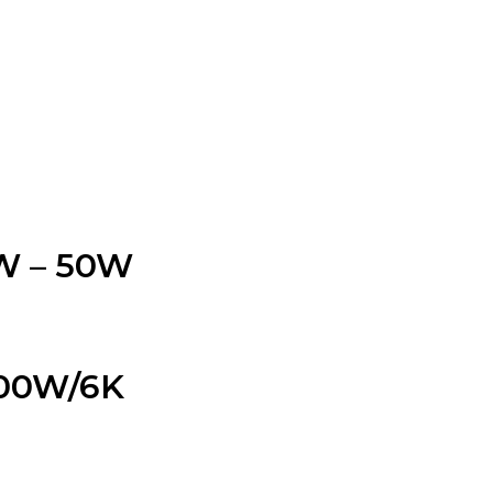
W – 50W
200W/6K