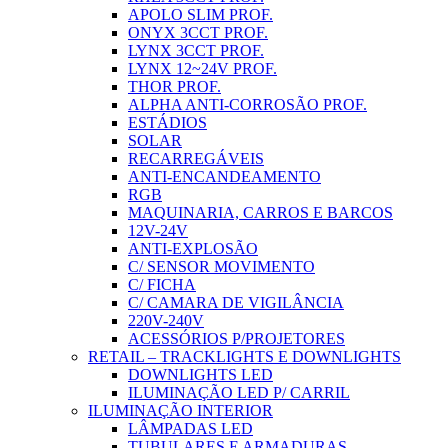
APOLO SLIM PROF.
ONYX 3CCT PROF.
LYNX 3CCT PROF.
LYNX 12~24V PROF.
THOR PROF.
ALPHA ANTI-CORROSÃO PROF.
ESTÁDIOS
SOLAR
RECARREGÁVEIS
ANTI-ENCANDEAMENTO
RGB
MAQUINARIA, CARROS E BARCOS
12V-24V
ANTI-EXPLOSÃO
C/ SENSOR MOVIMENTO
C/ FICHA
C/ CAMARA DE VIGILÂNCIA
220V-240V
ACESSÓRIOS P/PROJETORES
RETAIL – TRACKLIGHTS E DOWNLIGHTS
DOWNLIGHTS LED
ILUMINAÇÃO LED P/ CARRIL
ILUMINAÇÃO INTERIOR
LÂMPADAS LED
TUBULARES E ARMADURAS