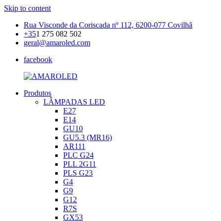
Skip to content
Rua Visconde da Coriscada nº 112, 6200-077 Covilhã
+35
1 275 082 502
geral@amaroled.com
facebook
Produtos
AMAROLED
Iluminação
LÂMPADAS LED
LED
E27
E14
GU10
GU5.3 (MR16)
AR111
PLC G24
PLL 2G11
PLS G23
G4
G9
G12
R7S
GX53