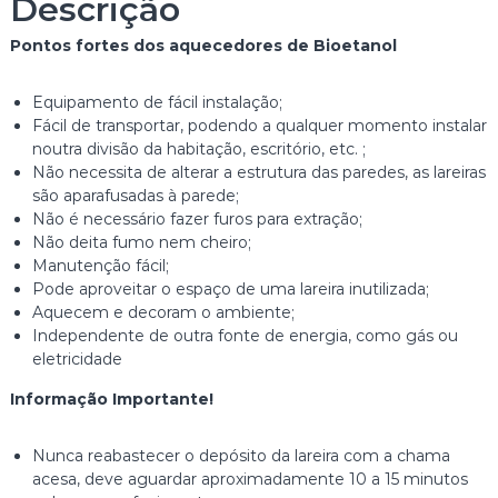
Descrição
L
A
Pontos fortes dos aquecedores de Bioetanol
R
E
I
Equipamento de fácil instalação;
R
Fácil de transportar, podendo a qualquer momento instalar
A
noutra divisão da habitação, escritório, etc. ;
D
Não necessita de alterar a estrutura das paredes, as lareiras
E
são aparafusadas à parede;
P
Não é necessário fazer furos para extração;
A
Não deita fumo nem cheiro;
R
Manutenção fácil;
E
Pode aproveitar o espaço de uma lareira inutilizada;
D
Aquecem e decoram o ambiente;
E
Independente de outra fonte de energia, como gás ou
D
eletricidade
E
Informação Importante!
B
I
O
Nunca reabastecer o depósito da lareira com a chama
E
acesa, deve aguardar aproximadamente 10 a 15 minutos
T