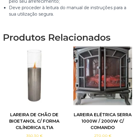
pelo seu arrefecimento;
A
Deve proceder à leitura do manual de instruções para a
N
sua utilização segura.
O
L
S
Produtos Relacionados
I
R
I
U
S
LAREIRA DE CHÃO DE
LAREIRA ELÉTRICA SERRA
BIOETANOL C/ FORMA
1000W / 2000W C/
CILÍNDRICA ILTIA
COMANDO
350.30
€
270.00
€