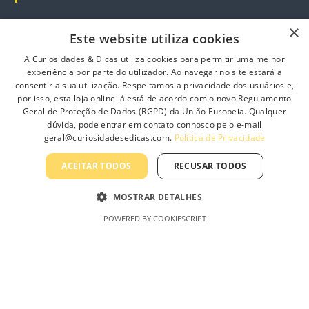
×
Minha conta
Este website utiliza cookies
Carrinho de Compras
A Curiosidades & Dicas utiliza cookies para permitir uma melhor
experiência por parte do utilizador. Ao navegar no site estará a
Finalizar Compras
consentir a sua utilização. Respeitamos a privacidade dos usuários e,
Produtos
por isso, esta loja online já está de acordo com o novo Regulamento
Geral de Proteção de Dados (RGPD) da União Europeia. Qualquer
dúvida, pode entrar em contato connosco pelo e-mail
geral@curiosidadesedicas.com.
Política de Privacidade
Informação
ACEITAR TODOS
RECUSAR TODOS
Sobre Nós
MOSTRAR DETALHES
Contacte-nos
POWERED BY COOKIESCRIPT
Profissionais
Política de Privacidade
Termos e Condições Gerais
Termos e Condições de Revenda