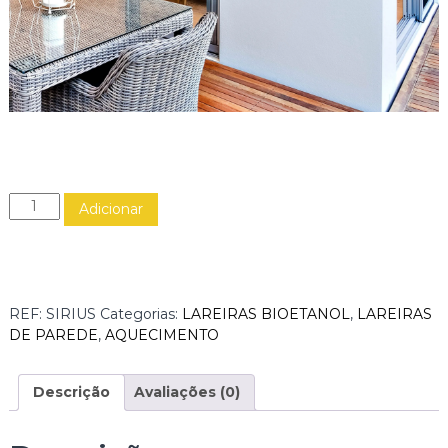
Q
Adicionar
u
a
n
t
i
REF:
SIRIUS
Categorias:
LAREIRAS BIOETANOL
,
LAREIRAS
d
DE PAREDE
,
AQUECIMENTO
a
d
e
Descrição
Avaliações (0)
d
e