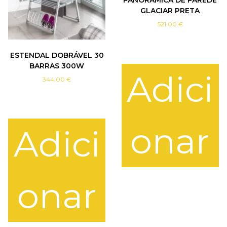
PANORÂMICA DE PAREDE
GLACIAR PRETA
521.00
€
ESTENDAL DOBRÁVEL 30
BARRAS 300W
Adici
344.00
€
onar
Adici
onar