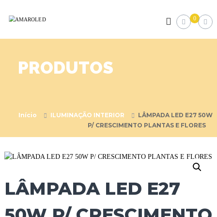
S
k
A
I
0
i
l
M
p
u
A
m
t
R
i
o
PRODUTOS
n
O
c
a
o
L
ç
n
E
ã
t
o
D
L
e
E
Início
ILUMINAÇÃO INTERIOR
LÂMPADA LED E27 50W
n
D
P/ CRESCIMENTO PLANTAS E FLORES
t
LÂMPADA LED E27
50W P/ CRESCIMENTO