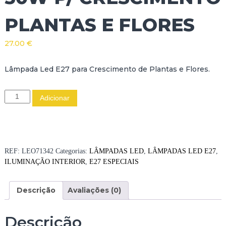
PLANTAS E FLORES
27.00
€
Lâmpada Led E27 para Crescimento de Plantas e Flores.
Q
Adicionar
u
a
n
t
i
REF:
LEO71342
Categorias:
LÂMPADAS LED
,
LÂMPADAS LED E27
,
d
ILUMINAÇÃO INTERIOR
,
E27 ESPECIAIS
a
d
Descrição
Avaliações (0)
e
d
e
Descrição
L