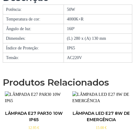
Â
Potência:
50W
M
P
Temperatura de cor:
4000K+R
A
Ângulo de luz:
160º
D
A
Dimensões:
(L) 280 x (A) 130 mm
L
E
Índice de Proteção:
IP65
D
Tensão:
AC220V
E
2
7
Produtos Relacionados
5
0
W
P
/
C
LÂMPADA E27 PAR30 10W
LÂMPADA LED E27 8W DE
R
IP65
EMERGÊNCIA
E
12.95
€
15.00
€
S