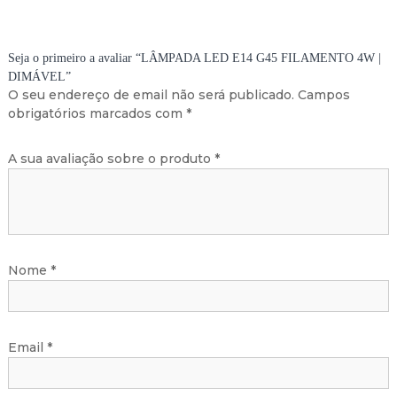
N
T
O
Seja o primeiro a avaliar “LÂMPADA LED E14 G45 FILAMENTO 4W |
4
DIMÁVEL”
W
O seu endereço de email não será publicado.
Campos
|
obrigatórios marcados com
*
D
I
M
A sua avaliação sobre o produto
*
Á
V
E
L
Nome
*
Email
*