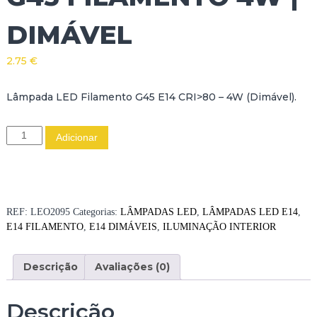
DIMÁVEL
2.75
€
Lâmpada LED Filamento G45 E14 CRI>80 – 4W (Dimável).
Q
Adicionar
u
a
n
t
i
REF:
LEO2095
Categorias:
LÂMPADAS LED
,
LÂMPADAS LED E14
,
d
E14 FILAMENTO
,
E14 DIMÁVEIS
,
ILUMINAÇÃO INTERIOR
a
d
Descrição
Avaliações (0)
e
d
e
Descrição
L