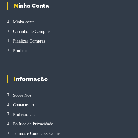
s
Minha Conta
e
m
v
a
a
y
Minha conta
r
b
Carrinho de Compras
i
e
a
c
Finalizar Compras
n
h
Produtos
t
o
s
s
.
e
T
n
h
o
Informação
e
n
o
t
Sobre Nós
p
h
t
e
Contacte-nos
i
p
Profissionais
o
r
n
o
Política de Privacidade
s
d
Termos e Condições Gerais
m
u