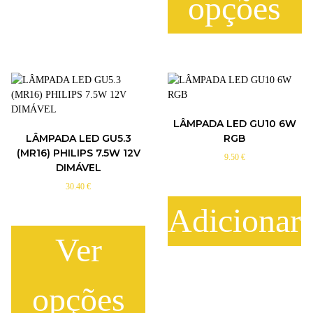
opções
T
h
i
s
p
r
LÂMPADA LED GU10 6W
o
LÂMPADA LED GU5.3
RGB
d
(MR16) PHILIPS 7.5W 12V
9.50
€
u
DIMÁVEL
c
30.40
€
t
h
Adicionar
a
s
Ver
m
u
l
opções
t
i