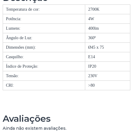
Â
Temperatura de cor:
2700K
M
P
Potência:
4W
A
Lumens:
400lm
D
A
Ângulo de Luz:
360º
L
E
Dimensões (mm):
Ø45 x 75
D
Casquilho:
E14
E
1
Índice de Proteção:
IP20
4
Tensão:
230V
G
4
CRI:
>80
5
F
I
L
Avaliações
A
M
Ainda não existem avaliações.
E