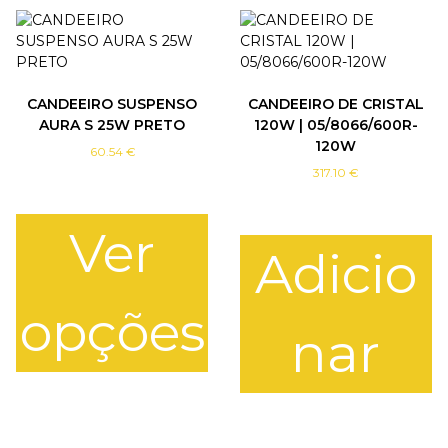
CANDEEIRO SUSPENSO
CANDEEIRO DE CRISTAL
AURA S 25W PRETO
120W | 05/8066/600R-
120W
60.54
€
317.10
€
Ver
Adicio
opções
nar
T
h
i
s