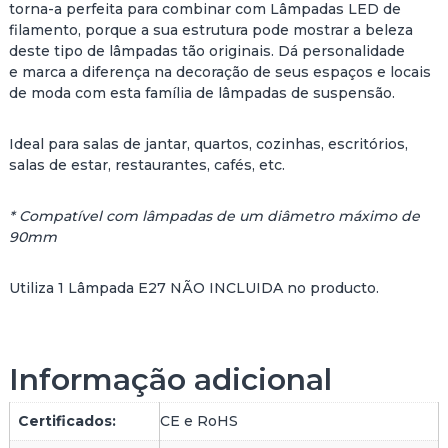
torna-a perfeita para combinar com Lâmpadas LED de
E
filamento, porque a sua estrutura pode mostrar a beleza
I
deste tipo de lâmpadas tão originais. Dá personalidade
R
e marca a diferença na decoração de seus espaços e locais
O
de moda com esta família de lâmpadas de suspensão.
S
U
S
Ideal para salas de jantar, quartos, cozinhas, escritórios,
P
salas de estar, restaurantes, cafés, etc.
E
N
* Compatível com lâmpadas de um diâmetro máximo de
S
90mm
O
W
Utiliza 1 Lâmpada E27 NÃO INCLUIDA no producto.
O
N
D
E
Informação adicional
R
Certificados:
CE e RoHS