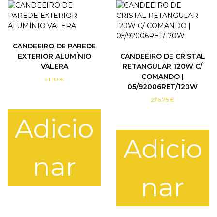
p
r
o
d
CANDEEIRO DE PAREDE
u
EXTERIOR ALUMÍNIO
CANDEEIRO DE CRISTAL
c
VALERA
RETANGULAR 120W C/
t
COMANDO |
h
41.10
€
05/92006RET/120W
a
s
276.75
€
m
Adicio
u
l
Adicio
t
i
nar
p
l
nar
e
v
a
r