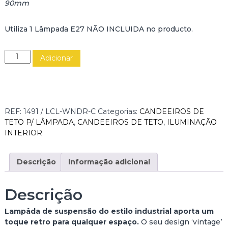
90mm
Utiliza 1 Lâmpada E27 NÃO INCLUIDA no producto.
Q
Adicionar
u
a
n
t
i
REF:
1491 / LCL-WNDR-C
Categorias:
CANDEEIROS DE
d
TETO P/ LÂMPADA
,
CANDEEIROS DE TETO
,
ILUMINAÇÃO
a
INTERIOR
d
e
d
Descrição
Informação adicional
e
C
Descrição
A
N
Lampâda de suspensão do estilo industrial aporta um
D
toque retro para qualquer espaço.
O seu design ‘vintage’
E