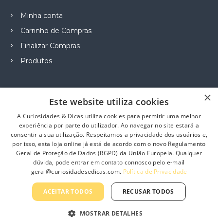
c
h
Minha conta
o
Carrinho de Compras
s
e
Finalizar Compras
n
Produtos
o
n
t
h
×
Este website utiliza cookies
e
Informação
p
A Curiosidades & Dicas utiliza cookies para permitir uma melhor
r
experiência por parte do utilizador. Ao navegar no site estará a
Sobre Nós
o
consentir a sua utilização. Respeitamos a privacidade dos usuários e,
por isso, esta loja online já está de acordo com o novo Regulamento
d
Contacte-nos
Geral de Proteção de Dados (RGPD) da União Europeia. Qualquer
u
Profissionais
dúvida, pode entrar em contato connosco pelo e-mail
c
geral@curiosidadesedicas.com.
Política de Privacidade
t
Política de Privacidade
p
Termos e Condições Gerais
ACEITAR TODOS
RECUSAR TODOS
a
g
Termos e Condições de Revenda
MOSTRAR DETALHES
e