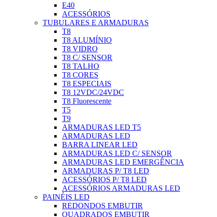
E40
ACESSÓRIOS
TUBULARES E ARMADURAS
T8
T8 ALUMÍNIO
T8 VIDRO
T8 C/ SENSOR
T8 TALHO
T8 CORES
T8 ESPECIAIS
T8 12VDC/24VDC
T8 Fluorescente
T5
T9
ARMADURAS LED T5
ARMADURAS LED
BARRA LINEAR LED
ARMADURAS LED C/ SENSOR
ARMADURAS LED EMERGÊNCIA
ARMADURAS P/ T8 LED
ACESSÓRIOS P/ T8 LED
ACESSÓRIOS ARMADURAS LED
PAINÉIS LED
REDONDOS EMBUTIR
QUADRADOS EMBUTIR