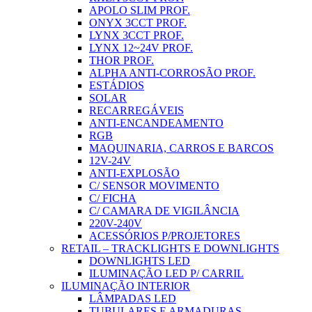
APOLO SLIM PROF.
ONYX 3CCT PROF.
LYNX 3CCT PROF.
LYNX 12~24V PROF.
THOR PROF.
ALPHA ANTI-CORROSÃO PROF.
ESTÁDIOS
SOLAR
RECARREGÁVEIS
ANTI-ENCANDEAMENTO
RGB
MAQUINARIA, CARROS E BARCOS
12V-24V
ANTI-EXPLOSÃO
C/ SENSOR MOVIMENTO
C/ FICHA
C/ CAMARA DE VIGILÂNCIA
220V-240V
ACESSÓRIOS P/PROJETORES
RETAIL – TRACKLIGHTS E DOWNLIGHTS
DOWNLIGHTS LED
ILUMINAÇÃO LED P/ CARRIL
ILUMINAÇÃO INTERIOR
LÂMPADAS LED
TUBULARES E ARMADURAS