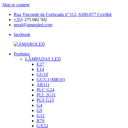
Skip to content
Rua Visconde da Coriscada nº 112, 6200-077 Covilhã
+35
1 275 082 502
geral@amaroled.com
facebook
Produtos
AMAROLED
Iluminação
LÂMPADAS LED
LED
E27
E14
GU10
GU5.3 (MR16)
AR111
PLC G24
PLL 2G11
PLS G23
G4
G9
G12
R7S
GX53