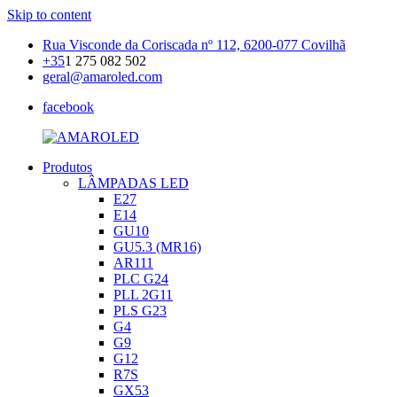
Skip to content
Rua Visconde da Coriscada nº 112, 6200-077 Covilhã
+35
1 275 082 502
geral@amaroled.com
facebook
Produtos
AMAROLED
Iluminação
LÂMPADAS LED
LED
E27
E14
GU10
GU5.3 (MR16)
AR111
PLC G24
PLL 2G11
PLS G23
G4
G9
G12
R7S
GX53