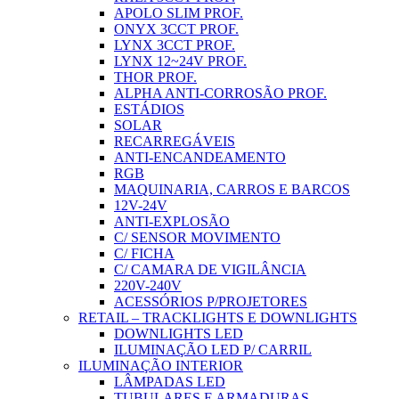
APOLO SLIM PROF.
ONYX 3CCT PROF.
LYNX 3CCT PROF.
LYNX 12~24V PROF.
THOR PROF.
ALPHA ANTI-CORROSÃO PROF.
ESTÁDIOS
SOLAR
RECARREGÁVEIS
ANTI-ENCANDEAMENTO
RGB
MAQUINARIA, CARROS E BARCOS
12V-24V
ANTI-EXPLOSÃO
C/ SENSOR MOVIMENTO
C/ FICHA
C/ CAMARA DE VIGILÂNCIA
220V-240V
ACESSÓRIOS P/PROJETORES
RETAIL – TRACKLIGHTS E DOWNLIGHTS
DOWNLIGHTS LED
ILUMINAÇÃO LED P/ CARRIL
ILUMINAÇÃO INTERIOR
LÂMPADAS LED
TUBULARES E ARMADURAS