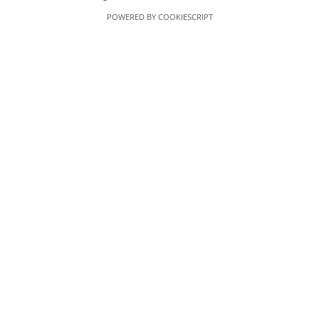
POWERED BY COOKIESCRIPT
Adicionar
AmaroLED – Uma Marca Curiosidades &
Dicas, Lda
Minha Conta