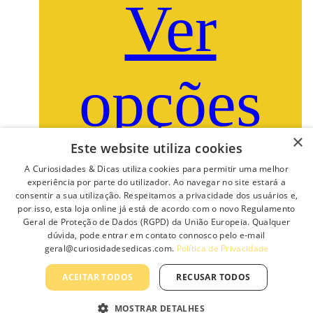
Ver
opções
×
Este website utiliza cookies
This product has multiple variants. The options may be
chosen on the product page
A Curiosidades & Dicas utiliza cookies para permitir uma melhor
experiência por parte do utilizador. Ao navegar no site estará a
consentir a sua utilização. Respeitamos a privacidade dos usuários e,
por isso, esta loja online já está de acordo com o novo Regulamento
ARO QUADRADO
Geral de Proteção de Dados (RGPD) da União Europeia. Qualquer
ORIENTÁVEL | NÍQUEL
dúvida, pode entrar em contato connosco pelo e-mail
geral@curiosidadesedicas.com.
Política de Privacidade
4.25
€
ACEITAR TODOS
RECUSAR TODOS
MOSTRAR DETALHES