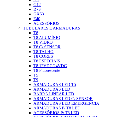
G12
R7S
GX53
E40
ACESSÓRIOS
TUBULARES E ARMADURAS
T8
T8 ALUMÍNIO
T8 VIDRO
T8 C/ SENSOR
T8 TALHO
T8 CORES
T8 ESPECIAIS
T8 12VDC/24VDC
T8 Fluorescente
T5
T9
ARMADURAS LED T5
ARMADURAS LED
BARRA LINEAR LED
ARMADURAS LED C/ SENSOR
ARMADURAS LED EMERGÊNCIA
ARMADURAS P/ T8 LED
ACESSÓRIOS P/ T8 LED