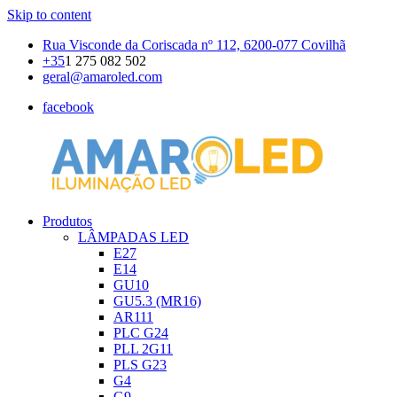
Skip to content
Rua Visconde da Coriscada nº 112, 6200-077 Covilhã
+35
1 275 082 502
geral@amaroled.com
facebook
Produtos
AMAROLED
Iluminação
LÂMPADAS LED
LED
E27
E14
GU10
GU5.3 (MR16)
AR111
PLC G24
PLL 2G11
PLS G23
G4
G9