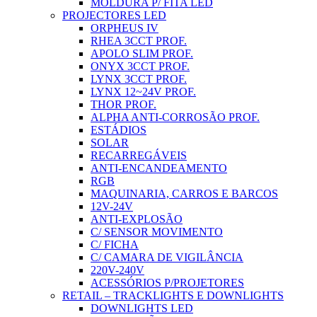
MOLDURA P/ FITA LED
PROJECTORES LED
ORPHEUS IV
RHEA 3CCT PROF.
APOLO SLIM PROF.
ONYX 3CCT PROF.
LYNX 3CCT PROF.
LYNX 12~24V PROF.
THOR PROF.
ALPHA ANTI-CORROSÃO PROF.
ESTÁDIOS
SOLAR
RECARREGÁVEIS
ANTI-ENCANDEAMENTO
RGB
MAQUINARIA, CARROS E BARCOS
12V-24V
ANTI-EXPLOSÃO
C/ SENSOR MOVIMENTO
C/ FICHA
C/ CAMARA DE VIGILÂNCIA
220V-240V
ACESSÓRIOS P/PROJETORES
RETAIL – TRACKLIGHTS E DOWNLIGHTS
DOWNLIGHTS LED