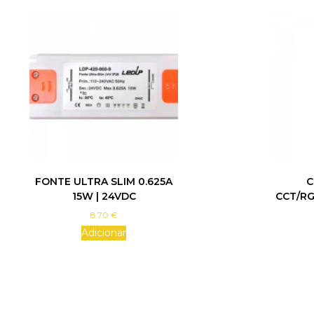
FONTE ULTRA SLIM 0.625A
C
15W | 24VDC
CCT/RG
8.70
€
Adicionar