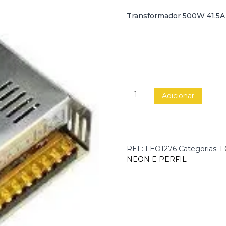
Transformador 500W 41.5A 
Q
Adicionar
u
a
n
t
i
REF:
LEO1276
Categorias:
F
d
NEON E PERFIL
a
d
e
d
e
F