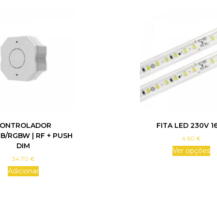
ONTROLADOR
FITA LED 230V 
B/RGBW | RF + PUSH
4.60
€
DIM
Ver opções
34.70
€
T
h
Adicionar
i
s
p
r