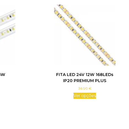
16W
FITA LED 24V 12W 168LEDs
IP20 PREMIUM PLUS
36.90
€
Ver opções
T
h
i
s
p