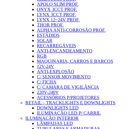
APOLO SLIM PROF.
ONYX 3CCT PROF.
LYNX 3CCT PROF.
LYNX 12~24V PROF.
THOR PROF.
ALPHA ANTI-CORROSÃO PROF.
ESTÁDIOS
SOLAR
RECARREGÁVEIS
ANTI-ENCANDEAMENTO
RGB
MAQUINARIA, CARROS E BARCOS
12V-24V
ANTI-EXPLOSÃO
C/ SENSOR MOVIMENTO
C/ FICHA
C/ CAMARA DE VIGILÂNCIA
220V-240V
ACESSÓRIOS P/PROJETORES
RETAIL – TRACKLIGHTS E DOWNLIGHTS
DOWNLIGHTS LED
ILUMINAÇÃO LED P/ CARRIL
ILUMINAÇÃO INTERIOR
LÂMPADAS LED
TUBULARES E ARMADURAS