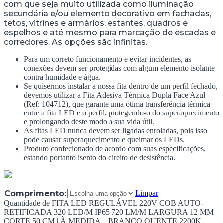
com que seja muito utilizada como iluminação
secundária e/ou elemento decorativo em fachadas,
tetos, vitrines e armários, estantes, quadros e
espelhos e até mesmo para marcação de escadas e
corredores. As opções são infinitas.
Para um correto funcionamento e evitar incidentes, as
conexões devem ser protegidas com algum elemento isolante
contra humidade e água.
Se quisermos instalar a nossa fita dentro de um perfil fechado,
devemos utilizar a Fita Adesiva Térmica Dupla Face Azul
(Ref: 104712), que garante uma ótima transferência térmica
entre a fita LED e o perfil, protegendo-o do superaquecimento
e prolongando deste modo a sua vida útil.
As fitas LED nunca devem ser ligadas enroladas, pois isso
pode causar superaquecimento e queimar os LEDs.
Produto confecionado de acordo com suas especificações,
estando portanto isento do direito de desistência.
Comprimento:
Limpar
Quantidade de FITA LED REGULÁVEL 220V COB AUTO-
RETIFICADA 320 LED/M IP65 720 LM/M LARGURA 12 MM
CORTE 50 CM | À MEDIDA – BRANCO QUENTE 2200K