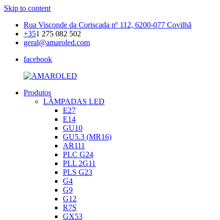
Skip to content
Rua Visconde da Coriscada nº 112, 6200-077 Covilhã
+35
1 275 082 502
geral@amaroled.com
facebook
Produtos
AMAROLED
Iluminação
LÂMPADAS LED
LED
E27
E14
GU10
GU5.3 (MR16)
AR111
PLC G24
PLL 2G11
PLS G23
G4
G9
G12
R7S
GX53