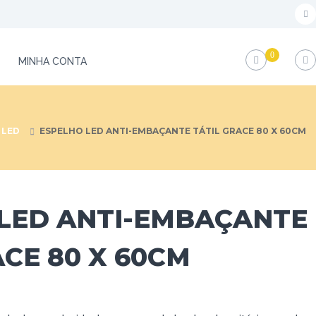
f
a
0
c
MINHA CONTA
e
b
o
 LED
ESPELHO LED ANTI-EMBAÇANTE TÁTIL GRACE 80 X 60CM
o
k
LED ANTI-EMBAÇANTE
ACE 80 X 60CM