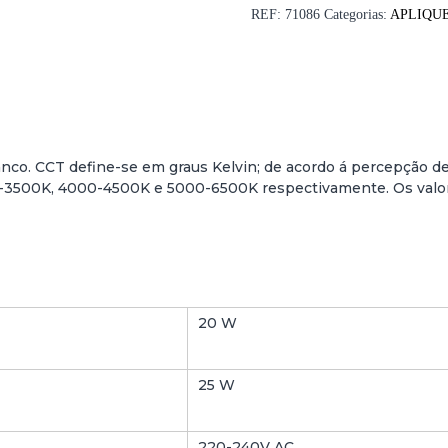
i
REF:
71086
Categorias:
APLIQUE
d
a
d
e
d
e
E
anco. CCT define-se em graus Kelvin; de acordo á percepção 
S
e 2700-3500K, 4000-4500K e 5000-6500K respectivamente. Os va
P
E
L
H
O
L
20 W
E
D
A
25 W
N
T
I
220-240V AC