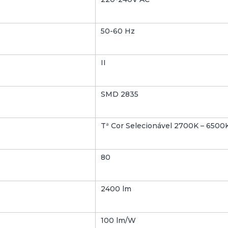
-
E
M
50-60 Hz
B
A
Ç
II
A
N
T
SMD 2835
E
T
Á
Tª Cor Selecionável 2700K – 6500
T
I
L
80
G
R
A
2400 lm
C
E
8
100 lm/W
0