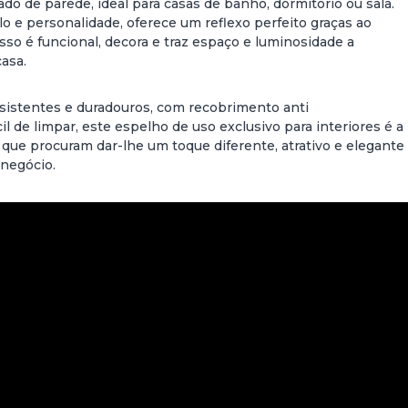
do de parede, ideal para casas de banho, dormitório ou sala.
 e personalidade, oferece um reflexo perfeito graças ao
isso é funcional, decora e traz espaço e luminosidade a
asa.
sistentes e duradouros, com recobrimento anti
l de limpar, este espelho de uso exclusivo para interiores é a
que procuram dar-lhe um toque diferente, atrativo e elegante
 negócio.