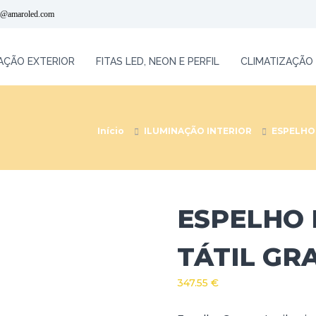
l@amaroled.com
AÇÃO EXTERIOR
FITAS LED, NEON E PERFIL
CLIMATIZAÇÃO
Início
ILUMINAÇÃO INTERIOR
ESPELHO
ESPELHO 
TÁTIL GR
347.55
€