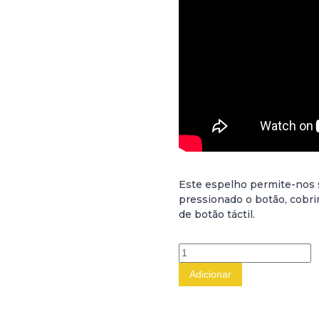
Este espelho permite-nos 
pressionado o botão, cob
de botão táctil.
Q
u
Adicionar
a
n
t