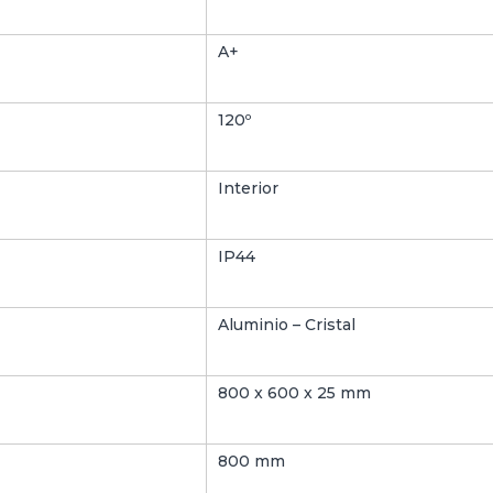
X
6
A+
0
C
M
120º
Interior
IP44
Aluminio – Cristal
800 x 600 x 25 mm
800 mm