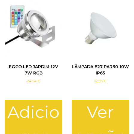
Á
T
I
L
C
I
S
N
E
S
U
FOCO LED JARDIM 12V
LÂMPADA E27 PAR30 10W
R
7W RGB
IP65
F
24.54
€
12.95
€
A
C
E
L
Adicio
Ver
E
D
S
-
C