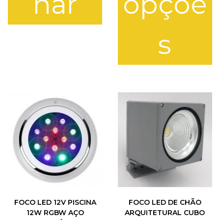
nar
opçõe
4
1
0
s
0
W
T
h
i
s
p
r
o
d
u
c
t
h
a
FOCO LED 12V PISCINA
FOCO LED DE CHÃO
s
12W RGBW AÇO
ARQUITETURAL CUBO
m