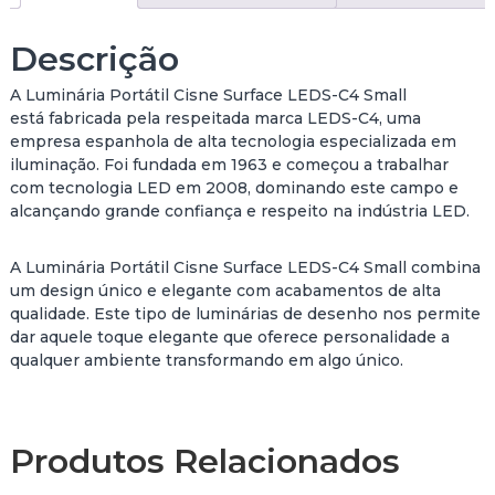
d
e
Descrição
E
S
A Luminária Portátil Cisne Surface LEDS-C4 Small
F
está fabricada pela respeitada marca LEDS-C4, uma
E
empresa espanhola de alta tecnologia especializada em
R
iluminação. Foi fundada em 1963 e começou a trabalhar
A
com tecnologia LED em 2008, dominando este campo e
L
alcançando grande confiança e respeito na indústria LED.
U
M
I
A Luminária Portátil Cisne Surface LEDS-C4 Small combina
N
um design único e elegante com acabamentos de alta
Á
qualidade. Este tipo de luminárias de desenho nos permite
R
dar aquele toque elegante que oferece personalidade a
I
qualquer ambiente transformando em algo único.
A
P
O
Produtos Relacionados
R
T