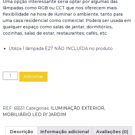
Uma opção interessante seria optar por algumas das
lâmpadas como RGB ou CCT que nos oferecem mais
flexibilidade na hora de iluminar o ambiente, tanto para
uma casa residencial como comercial. Poderá ser usada em
qualquer espaço como salas de jantar, dormitórios,
cozinhas, salas de estar, restaurantes, cafés, etc.
Utiliza 1 lâmpada E27 NÃO INCLUÍDA no produto
Q
Adicionar
u
a
n
t
i
REF:
65531
Categorias:
ILUMINAÇÃO EXTERIOR
,
d
MOBILIÁRIO LED P/ JARDIM
a
d
e
Descrição
Informação adicional
Avaliações (0)