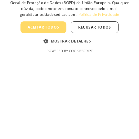
a
Geral de Proteção de Dados (RGPD) da União Europeia. Qualquer
Finalizar Compras
r
n
dúvida, pode entrar em contato connosco pelo e-mail
o
Produtos
t
geral@curiosidadesedicas.com.
Política de Privacidade
d
s
u
.
ACEITAR TODOS
RECUSAR TODOS
c
T
t
h
Informação
MOSTRAR DETALHES
p
e
a
POWERED BY COOKIESCRIPT
o
g
Sobre Nós
p
e
t
Contacte-nos
i
Profissionais
o
n
Política de Privacidade
s
Termos e Condições Gerais
m
a
Termos e Condições de Revenda
y
Livro de Reclamações On-Line
b
e
c
h