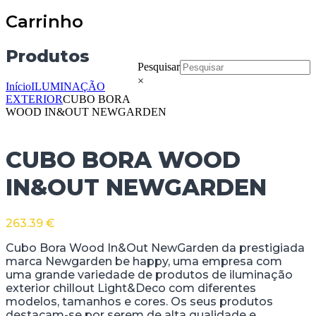
Carrinho
Produtos
Pesquisar
×
Início
ILUMINAÇÃO
EXTERIOR
CUBO BORA
WOOD IN&OUT NEWGARDEN
CUBO BORA WOOD
IN&OUT NEWGARDEN
263.39
€
Cubo Bora Wood In&Out NewGarden da prestigiada
marca Newgarden be happy, uma empresa com
uma grande variedade de produtos de iluminação
exterior chillout Light&Deco com diferentes
modelos, tamanhos e cores. Os seus produtos
destacam-se por serem de alta qualidade e