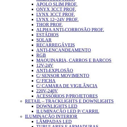
APOLO SLIM PROF.
ONYX 3CCT PROF.
LYNX 3CCT PROF.
LYNX 12~24V PROF.
THOR PROF.
ALPHA ANTI-CORROSÃO PROF.
ESTÁDIOS
SOLAR
RECARREGÁVEIS
ANTI-ENCANDEAMENTO
RGB
MAQUINARIA, CARROS E BARCOS
12V-24V
ANTI-EXPLOSÃO
C/ SENSOR MOVIMENTO
C/ FICHA
C/ CAMARA DE VIGILÂNCIA
220V-240V
ACESSÓRIOS P/PROJETORES
RETAIL – TRACKLIGHTS E DOWNLIGHTS
DOWNLIGHTS LED
ILUMINAÇÃO LED P/ CARRIL
ILUMINAÇÃO INTERIOR
LÂMPADAS LED
TUBULARES E ARMADURAS