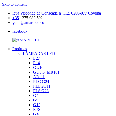
Skip to content
Rua Visconde da Coriscada nº 112, 6200-077 Covilhã
+35
1 275 082 502
geral@amaroled.com
facebook
Produtos
AMAROLED
Iluminação
LÂMPADAS LED
LED
E27
E14
GU10
GU5.3 (MR16)
AR111
PLC G24
PLL 2G11
PLS G23
G4
G9
G12
R7S
GX53