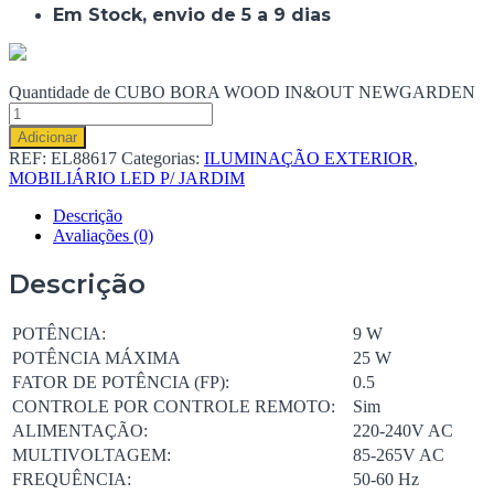
Em Stock, envio de 5 a 9 dias
Quantidade de CUBO BORA WOOD IN&OUT NEWGARDEN
Adicionar
REF:
EL88617
Categorias:
ILUMINAÇÃO EXTERIOR
,
MOBILIÁRIO LED P/ JARDIM
Descrição
Avaliações (0)
Descrição
POTÊNCIA:
9 W
POTÊNCIA MÁXIMA
25 W
FATOR DE POTÊNCIA (FP):
0.5
CONTROLE POR CONTROLE REMOTO:
Sim
ALIMENTAÇÃO:
220-240V AC
MULTIVOLTAGEM:
85-265V AC
FREQUÊNCIA:
50-60 Hz