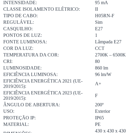
INTENSIDADE:
95 mA
CLASSE ISOLAMENTO ELÉTRICO:
II
TIPO DE CABO:
H05RN-F
REGULÁVEL:
Sim
CASQUILHO:
E27
PONTOS DE LUZ:
1
FONTE LUMINOSA:
Lâmpada E27
COR DA LUZ:
CCT
TEMPERATURA DA COR:
2700K – 6500K
CRI:
80
LUMINOSIDADE:
860 lm
EFICIÊNCIA LUMINOSA:
96 lm/W
EFICIÊNCIA ENERGÉTICA 2021 (UE-
A+
2019/2015):
EFICIÊNCIA ENERGÉTICA 2023 (UE-
F
2019/2015):
ÂNGULO DE ABERTURA:
200º
USO:
Exterior
PROTEÇÃO IP:
IP65
MATERIAL:
PE
430 x 430 x 430