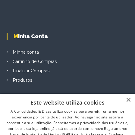
o
i
n
p
s
l
m
e
a
v
y
Minha Conta
a
b
r
e
i
Minha conta
c
a
h
Carrinho de Compras
n
o
t
Finalizar Compras
s
s
e
Produtos
.
n
T
o
h
×
n
e
Este website utiliza cookies
t
o
Informação
A Curiosidades & Dicas utiliza cookies para permitir uma melhor
h
p
experiência por parte do utilizador. Ao navegar no site estará a
e
t
consentir a sua utilização. Respeitamos a privacidade dos usuários e,
Sobre Nós
p
i
por isso, esta loja online já está de acordo com o novo Regulamento
r
o
Contacte-nos
Geral de Proteção de Dados (RGPD) da União Europeia. Qualquer