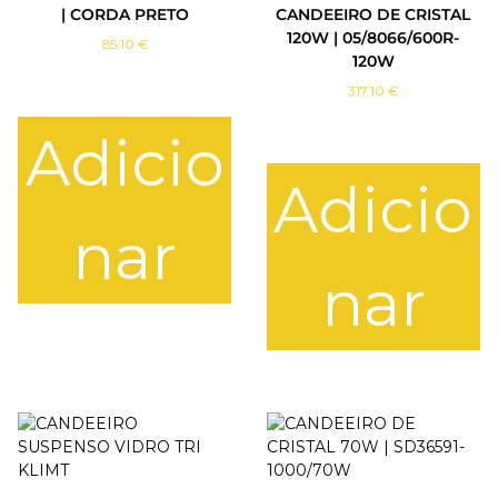
| CORDA PRETO
CANDEEIRO DE CRISTAL
120W | 05/8066/600R-
85.10
€
120W
317.10
€
Adicio
Adicio
nar
nar