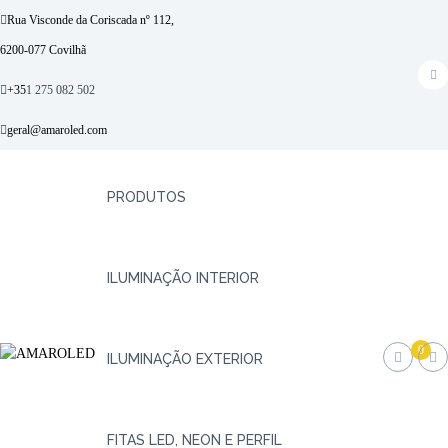
S
Rua Visconde da Coriscada nº 112,
k
6200-077 Covilhã
i
p
f
+35
1 275 082 502
t
a
o
geral@amaroled.com
c
c
o
e
n
b
PRODUTOS
t
e
o
n
o
t
ILUMINAÇÃO INTERIOR
k
A
I
M
l
0
ILUMINAÇÃO EXTERIOR
u
A
m
R
i
O
n
FITAS LED, NEON E PERFIL