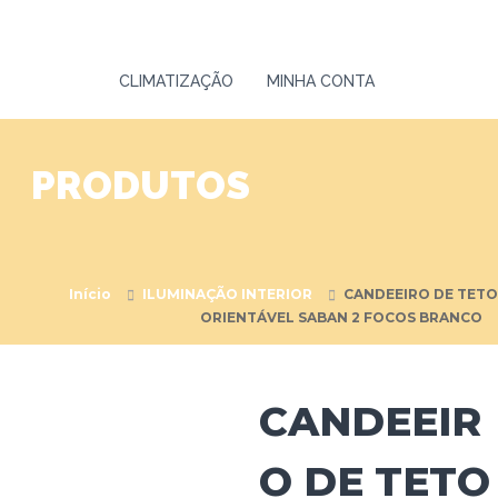
L
a
E
ç
D
ã
o
CLIMATIZAÇÃO
MINHA CONTA
L
E
D
PRODUTOS
Início
ILUMINAÇÃO INTERIOR
CANDEEIRO DE TETO
ORIENTÁVEL SABAN 2 FOCOS BRANCO
CANDEEIR
O DE TETO