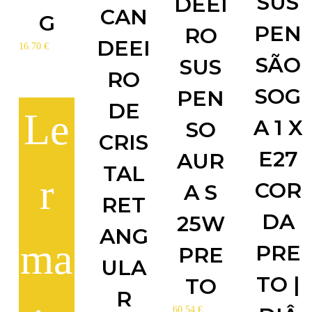
SUS
DEEI
CAN
G
PEN
RO
DEEI
16.70
€
SÃO
SUS
RO
SOG
PEN
DE
Le
A 1 X
SO
CRIS
E27
AUR
TAL
r
COR
A S
RET
DA
25W
ANG
ma
PRE
PRE
ULA
TO |
TO
R
60.54
€