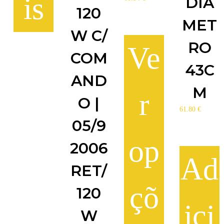
is
DIÂ
120
MET
W C/
RO
Ve
COM
43C
AND
M
r
O |
61.80
€
05/9
op
2006
Ad
RET/
çõ
120
ici
W