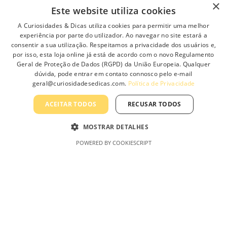
×
t
Este website utiliza cookies
i
p
A Curiosidades & Dicas utiliza cookies para permitir uma melhor
l
experiência por parte do utilizador. Ao navegar no site estará a
consentir a sua utilização. Respeitamos a privacidade dos usuários e,
e
por isso, esta loja online já está de acordo com o novo Regulamento
v
Geral de Proteção de Dados (RGPD) da União Europeia. Qualquer
a
dúvida, pode entrar em contato connosco pelo e-mail
r
geral@curiosidadesedicas.com.
Política de Privacidade
AmaroL
Minha
Informa
Curiosid
i
ED –
Conta
ção
ades &
a
ACEITAR TODOS
RECUSAR TODOS
Uma
Dicas,
n
t
Marca
Lda
Minha conta
Sobre Nós
MOSTRAR DETALHES
s
Curiosid
Carrinho de
Contacte-nos
.
POWERED BY COOKIESCRIPT
ades &
Compras
T
Profissionais
Dicas,
h
Finalizar
Lda
Política de
e
Compras
Privacidade
o
Produtos
p
Termos e
t
Condições
i
Gerais
o