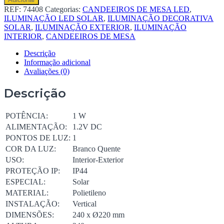
CANDEEIRO
REF:
74408
Categorias:
CANDEEIROS DE MESA LED
,
DE
ILUMINAÇÃO LED SOLAR
,
ILUMINAÇÃO DECORATIVA
MESA
SOLAR
,
ILUMINAÇÃO EXTERIOR
,
ILUMINAÇÃO
LED
INTERIOR
,
CANDEEIROS DE MESA
SOLAR
MUMBAI
Descrição
Informação adicional
Avaliações (0)
Descrição
POTÊNCIA:
1 W
ALIMENTAÇÃO:
1.2V DC
PONTOS DE LUZ:
1
COR DA LUZ:
Branco Quente
USO:
Interior-Exterior
PROTEÇÃO IP:
IP44
ESPECIAL:
Solar
MATERIAL:
Polietileno
INSTALAÇÃO:
Vertical
DIMENSÕES:
240 x Ø220 mm