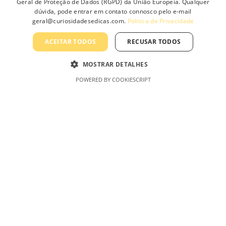
Adicionar
Geral de Proteção de Dados (RGPD) da União Europeia. Qualquer
dúvida, pode entrar em contato connosco pelo e-mail
geral@curiosidadesedicas.com.
Política de Privacidade
ACEITAR TODOS
RECUSAR TODOS
AmaroLED – Uma Marca Curiosidades &
Dicas, Lda
MOSTRAR DETALHES
POWERED BY COOKIESCRIPT
Minha Conta
Minha conta
Carrinho de Compras
Finalizar Compras
Produtos