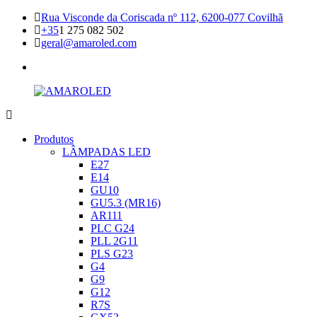
Skip
Rua Visconde da Coriscada nº 112, 6200-077 Covilhã
to
+35
1 275 082 502
content
geral@amaroled.com
facebook
AMAROLED
Iluminação
Produtos
LED
LÂMPADAS LED
E27
E14
GU10
GU5.3 (MR16)
AR111
PLC G24
PLL 2G11
PLS G23
G4
G9
G12
R7S