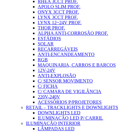
RHEA 3CCT PROF.
APOLO SLIM PROF.
ONYX 3CCT PROF.
LYNX 3CCT PROF.
LYNX 12~24V PROF.
THOR PROF.
ALPHA ANTI-CORROSÃO PROF.
ESTÁDIOS
SOLAR
RECARREGÁVEIS
ANTI-ENCANDEAMENTO
RGB
MAQUINARIA, CARROS E BARCOS
12V-24V
ANTI-EXPLOSÃO
C/ SENSOR MOVIMENTO
C/ FICHA
C/ CAMARA DE VIGILÂNCIA
220V-240V
ACESSÓRIOS P/PROJETORES
RETAIL – TRACKLIGHTS E DOWNLIGHTS
DOWNLIGHTS LED
ILUMINAÇÃO LED P/ CARRIL
ILUMINAÇÃO INTERIOR
LÂMPADAS LED