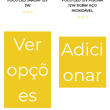
FOCO LED JARDIM 12V
FOCO LED 12V PISCINA
3W
12W RGBW AÇO
INOXIDÁVEL
46.86
€
93.39
€
Ver
Adici
opçõ
onar
es