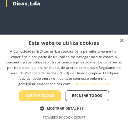
y
Dicas, Lda
u
b
c
e
t
c
h
h
a
o
s
s
×
m
Este website utiliza cookies
e
u
n
l
A Curiosidades & Dicas utiliza cookies para permitir uma melhor
o
experiência por parte do utilizador. Ao navegar no site estará a
t
n
consentir a sua utilização. Respeitamos a privacidade dos usuários e,
i
por isso, esta loja online já está de acordo com o novo Regulamento
t
p
Geral de Proteção de Dados (RGPD) da União Europeia. Qualquer
h
l
dúvida, pode entrar em contato connosco pelo e-mail
e
Minha Conta
e
geral@curiosidadesedicas.com.
Política de Privacidade
p
v
r
a
ACEITAR TODOS
RECUSAR TODOS
Minha conta
o
r
d
Carrinho de Compras
i
MOSTRAR DETALHES
u
a
Finalizar Compras
c
n
POWERED BY COOKIESCRIPT
t
Produtos
t