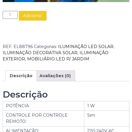
Q
Adicionar
u
a
n
t
i
REF:
EL88796
Categorias:
ILUMINAÇÃO LED SOLAR
,
d
ILUMINAÇÃO DECORATIVA SOLAR
,
ILUMINAÇÃO
a
EXTERIOR
,
MOBILIÁRIO LED P/ JARDIM
d
e
d
Descrição
Avaliações (0)
e
C
Descrição
A
D
POTÊNCIA:
1 W
E
I
CONTROLE POR CONTROLE
Sim
R
REMOTO:
A
ALIMENTAÇÃO:
220-240V AC
L