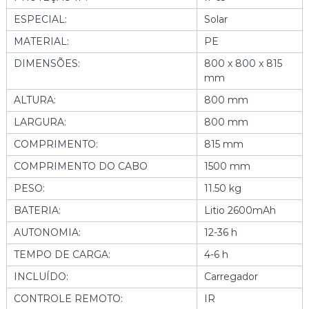
E
ESPECIAL:
Solar
W
G
MATERIAL:
PE
A
DIMENSÕES:
800 x 800 x 815
R
mm
D
E
ALTURA:
800 mm
N
LARGURA:
800 mm
COMPRIMENTO:
815 mm
COMPRIMENTO DO CABO
1500 mm
PESO:
11.50 kg
BATERIA:
Litio 2600mAh
AUTONOMIA:
12-36 h
TEMPO DE CARGA:
4-6 h
INCLUÍDO:
Carregador
CONTROLE REMOTO:
IR