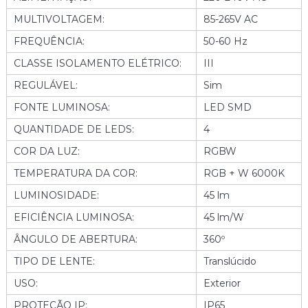
E
MULTIVOLTAGEM:
85-265V AC
D
A
FREQUÊNCIA:
50-60 Hz
R
CLASSE ISOLAMENTO ELÉTRICO:
III
U
B
REGULÁVEL:
Sim
A
FONTE LUMINOSA:
LED SMD
S
O
QUANTIDADE DE LEDS:
4
L
COR DA LUZ:
RGBW
A
R
TEMPERATURA DA COR:
RGB + W 6000K
+
LUMINOSIDADE:
45 lm
B
A
EFICIÊNCIA LUMINOSA:
45 lm/W
T
ÂNGULO DE ABERTURA:
360º
E
R
TIPO DE LENTE:
Translúcido
I
USO:
Exterior
A
N
PROTEÇÃO IP:
IP65