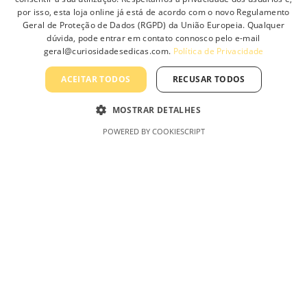
por isso, esta loja online já está de acordo com o novo Regulamento
Geral de Proteção de Dados (RGPD) da União Europeia. Qualquer
Sobre Nós
dúvida, pode entrar em contato connosco pelo e-mail
geral@curiosidadesedicas.com.
Política de Privacidade
Contacte-nos
Profissionais
ACEITAR TODOS
RECUSAR TODOS
Política de Privacidade
MOSTRAR DETALHES
Termos e Condições Gerais
POWERED BY COOKIESCRIPT
Termos e Condições de Revenda
Livro de Reclamações On-Line
Curiosidades & Dicas, Lda