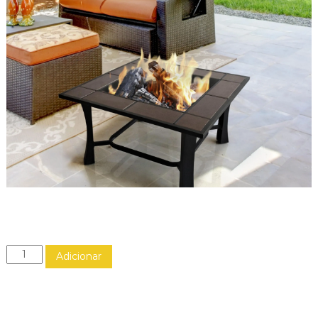
Q
Adicionar
u
a
n
t