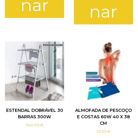
nar
nar
C
A
ESTENDAL DOBRÁVEL 30
ALMOFADA DE PESCOÇO
BARRAS 300W
E COSTAS 60W 40 X 38
CM
344.00
€
33.50
€