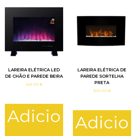
C
E
N
T
R
O
Q
U
A
D
R
LAREIRA ELÉTRICA LED
LAREIRA ELÉTRICA DE
A
DE CHÃO E PAREDE BEIRA
PAREDE SORTELHA
D
PRETA
A
249.00
€
D
300.00
€
E
C
Adicio
E
Adicio
R
Â
M
I