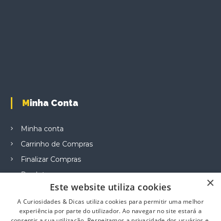
Minha Conta
Minha conta
Carrinho de Compras
Finalizar Compras
Produtos
×
Este website utiliza cookies
A Curiosidades & Dicas utiliza cookies para permitir uma melhor
experiência por parte do utilizador. Ao navegar no site estará a
Informação
consentir a sua utilização. Respeitamos a privacidade dos usuários e,