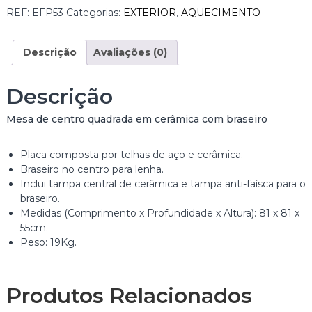
i
REF:
EFP53
Categorias:
EXTERIOR
,
AQUECIMENTO
d
a
d
Descrição
Avaliações (0)
e
d
Descrição
e
B
Mesa de centro quadrada em cerâmica com braseiro
R
A
S
Placa composta por telhas de aço e cerâmica.
E
Braseiro no centro para lenha.
I
Inclui tampa central de cerâmica e tampa anti-faísca para o
R
braseiro.
O
Medidas (Comprimento x Profundidade x Altura): 81 x 81 x
M
55cm.
E
Peso: 19Kg.
S
A
D
Produtos Relacionados
E