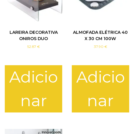
E
N
H
A
E
LAREIRA DECORATIVA
ALMOFADA ELÉTRICA 40
M
ONIROS DUO
X 30 CM 100W
A
Ç
52.87
€
37.90
€
O
Adicio
Adicio
nar
nar