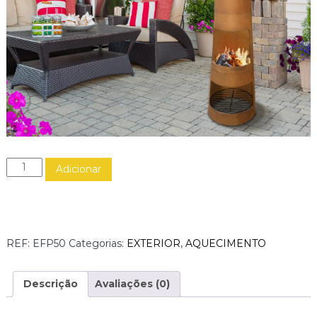
Q
Adicionar
u
a
n
t
i
REF:
EFP50
Categorias:
EXTERIOR
,
AQUECIMENTO
d
a
d
Descrição
Avaliações (0)
e
d