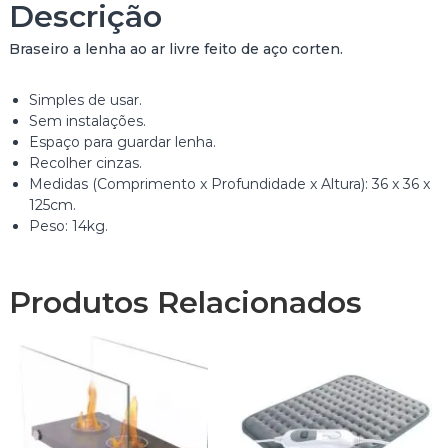
Descrição
e
B
Braseiro a lenha ao ar livre feito de aço corten.
R
A
S
Simples de usar.
E
Sem instalações.
I
Espaço para guardar lenha.
R
Recolher cinzas.
O
Medidas (Comprimento x Profundidade x Altura): 36 x 36 x
D
125cm.
E
Peso: 14kg.
E
X
T
Produtos Relacionados
E
R
I
O
R
A
L