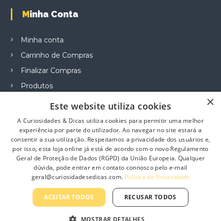
Minha Conta
Minha conta
Carrinho de Compras
Finalizar Compras
Produtos
×
Este website utiliza cookies
A Curiosidades & Dicas utiliza cookies para permitir uma melhor
experiência por parte do utilizador. Ao navegar no site estará a
Informação
consentir a sua utilização. Respeitamos a privacidade dos usuários e,
por isso, esta loja online já está de acordo com o novo Regulamento
Sobre Nós
Geral de Proteção de Dados (RGPD) da União Europeia. Qualquer
dúvida, pode entrar em contato connosco pelo e-mail
Contacte-nos
geral@curiosidadesedicas.com.
Política de Privacidade
Profissionais
ACEITAR TODOS
RECUSAR TODOS
Política de Privacidade
Termos e Condições Gerais
MOSTRAR DETALHES