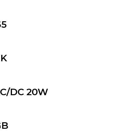
65
EK
AC/DC 20W
GB