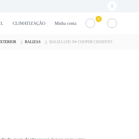
f
a
0
IL
CLIMATIZAÇÃO
Minha conta
c
e
EXTERIOR
BALIZAS
BALIZA LED 3W COOPER CINZENTO
b
o
o
k