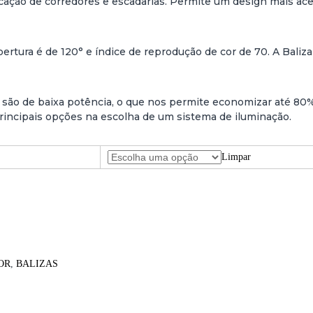
rcação de corredores e escadarias. Permite um design mais ac
rtura é de 120° e índice de reprodução de cor de 70. A Bali
 são de baixa potência, o que nos permite economizar até 80%
rincipais opções na escolha de um sistema de iluminação.
Limpar
OR
,
BALIZAS