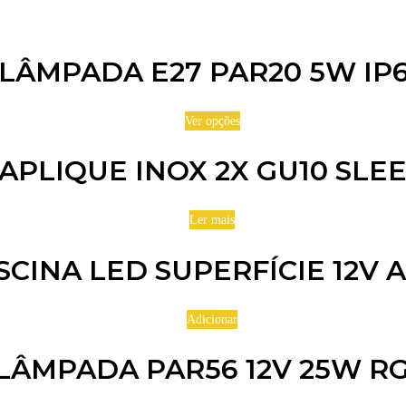
LÂMPADA E27 PAR20 5W IP
Ver opções
APLIQUE INOX 2X GU10 SLE
Ler mais
SCINA LED SUPERFÍCIE 12V 
Adicionar
LÂMPADA PAR56 12V 25W R