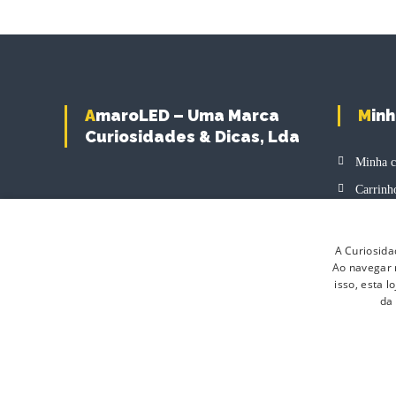
u
l
t
i
p
l
AmaroLED – Uma Marca
Min
e
Curiosidades & Dicas, Lda
v
Minha c
a
r
Carrinh
i
Finaliz
a
n
Produto
A Curiosida
t
Ao navegar n
s
isso, esta 
.
da
T
h
e
o
p