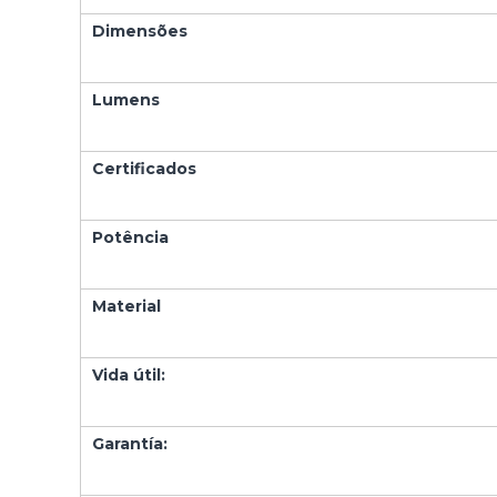
I
N
Dimensões
Z
E
N
Lumens
T
O
Certificados
Potência
Material
Vida útil:
Garantía: