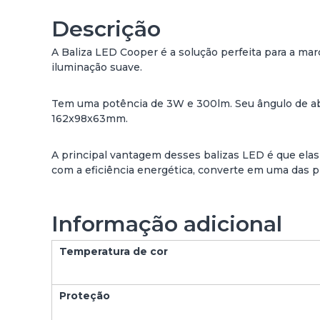
e
d
Descrição
e
B
A Baliza LED Cooper é a solução perfeita para a ma
A
iluminação suave.
L
I
Tem uma potência de 3W e 300lm. Seu ângulo de abe
Z
162x98x63mm.
A
L
A principal vantagem desses balizas LED é que elas
E
com a eficiência energética, converte em uma das p
D
3
W
C
Informação adicional
O
O
Temperatura de cor
P
E
R
Proteção
C