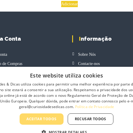
Adicionar
ha Conta
Informação
onta
Sobre Nós
o de Compras
Contacte-nos
ar Compras
Profissionais
Este website utiliza cookies
s
Política de Privacidade
des & Dicas utiliza cookies para permitir uma melhor experiência por parte do
o site estará a consentir a sua utilização. Respeitamos a privacidade dos us
Termos e Condições Gerais
loja online já está de acordo com o novo Regulamento Geral de Proteção de 
Termos e Condições de Revenda
 União Europeia. Qualquer dúvida, pode entrar em contato connosco pelo e-m
geral@curiosidadesedicas.com.
Política de Privacidade
Livro de Reclamações On-Line
ACEITAR TODOS
RECUSAR TODOS
MOSTRAR DETALHES