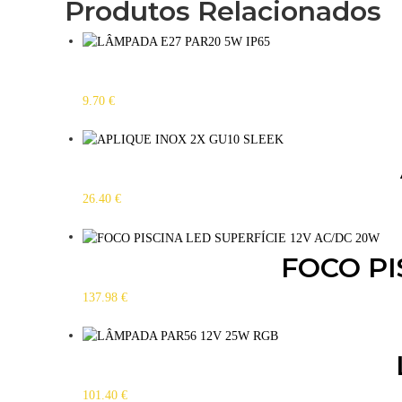
Produtos Relacionados
9.70
€
T
h
i
s
26.40
€
p
r
o
FOCO PI
d
u
137.98
€
c
t
h
a
s
101.40
€
m