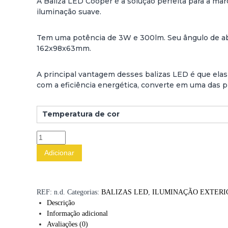
A Baliza LED Cooper é a solução perfeita para a ma
iluminação suave.
Tem uma potência de 3W e 300lm. Seu ângulo de abe
162x98x63mm.
A principal vantagem desses balizas LED é que elas
com a eficiência energética, converte em uma das p
Temperatura de cor
Q
u
Adicionar
a
n
t
i
REF:
n.d.
Categorias:
BALIZAS LED
,
ILUMINAÇÃO EXTERI
d
Descrição
a
Informação adicional
d
Avaliações (0)