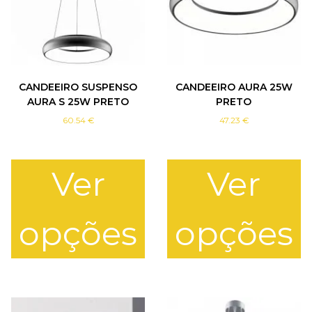
CANDEEIRO SUSPENSO
CANDEEIRO AURA 25W
AURA S 25W PRETO
PRETO
60.54
€
47.23
€
Ver
Ver
opções
opções
T
T
h
h
i
i
s
s