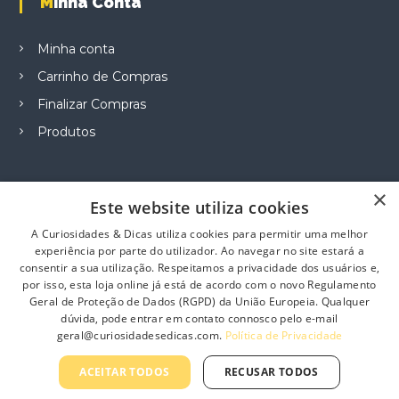
Minha Conta
c
c
e
h
h
v
o
o
a
Minha conta
s
s
r
Carrinho de Compras
e
e
i
n
n
a
Finalizar Compras
o
o
n
Produtos
n
n
t
t
t
s
h
h
.
e
e
T
×
Este website utiliza cookies
p
p
h
Informação
r
r
e
A Curiosidades & Dicas utiliza cookies para permitir uma melhor
o
o
o
experiência por parte do utilizador. Ao navegar no site estará a
Sobre Nós
d
d
p
consentir a sua utilização. Respeitamos a privacidade dos usuários e,
u
u
t
por isso, esta loja online já está de acordo com o novo Regulamento
Contacte-nos
c
c
Geral de Proteção de Dados (RGPD) da União Europeia. Qualquer
i
Profissionais
dúvida, pode entrar em contato connosco pelo e-mail
t
t
o
geral@curiosidadesedicas.com.
Política de Privacidade
p
p
n
Política de Privacidade
a
a
s
Termos e Condições Gerais
ACEITAR TODOS
RECUSAR TODOS
g
g
m
e
e
a